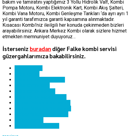
bakım ve tamiratını yaptığımız 3 Yollu Hidrolik Valf, Kombi
Pompa Motoru, Kombi Elektronik Kart, Kombi Akış Şalteri,
Kombi Vana Motoru, Kombi Genleşme Tankları ‘da ayrı ayrı 1
yıl garanti tarafımızca garanti kapsamına alınmaktadır.
Kısacası Kombi’niz ileilgili her konuda çekinmeden bizleri
arayabilirsiniz. Ankara Merkez Kombi olarak sizlere hizmet
etmekten memnuniyet duyuyoruz…
İsterseniz
buradan
diğer Falke kombi servisi
güzergahlarımıza bakabilirsiniz.
ankara kombi
falke kombi
falke kombi hata kodları
falke kombi kartı
falke kombi servisi
falke kombi yedek parça
iskitler falke kombi bakımı
iskitler falke kombi servisi
iskitler falke kombi tamiri
iskitler kombi
iskitler kombi servisi