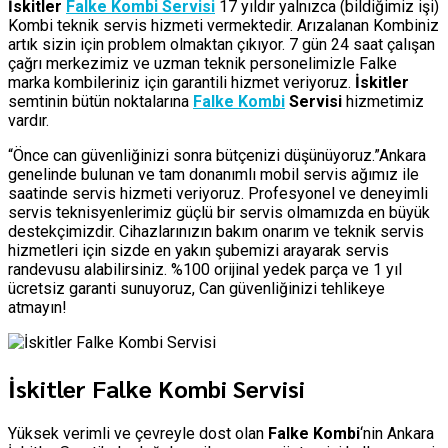
İskitler
Falke Kombi Servisi
17 yıldır yalnızca (bildiğimiz işi)
Kombi teknik servis hizmeti vermektedir. Arızalanan Kombiniz
artık sizin için problem olmaktan çıkıyor. 7 gün 24 saat çalışan
çağrı merkezimiz ve uzman teknik personelimizle Falke
marka kombileriniz için garantili hizmet veriyoruz.
İskitler
semtinin bütün noktalarına
Falke Kombi
Servisi
hizmetimiz
vardır.
“Önce can güvenliğinizi sonra bütçenizi düşünüyoruz.”Ankara
genelinde bulunan ve tam donanımlı mobil servis ağımız ile
saatinde servis hizmeti veriyoruz. Profesyonel ve deneyimli
servis teknisyenlerimiz güçlü bir servis olmamızda en büyük
destekçimizdir. Cihazlarınızın bakım onarım ve teknik servis
hizmetleri için sizde en yakın şubemizi arayarak servis
randevusu alabilirsiniz. %100 orijinal yedek parça ve 1 yıl
ücretsiz garanti sunuyoruz, Can güvenliğinizi tehlikeye
atmayın!
İskitler Falke Kombi Servisi
Yüksek verimli ve çevreyle dost olan
Falke Kombi
‘nin Ankara