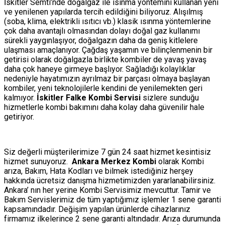
İskitler Semti’nde doğalgaz ile ısınma yöntemini kullanan yeni
ve yenilenen yapılarda tercih edildiğini biliyoruz. Alışılmış
(soba, klima, elektrikli ısıtıcı vb.) klasik ısınma yöntemlerine
çok daha avantajlı olmasından dolayı doğal gaz kullanımı
sürekli yaygınlaşıyor, doğalgazın daha da geniş kitlelere
ulaşması amaçlanıyor. Çağdaş yaşamın ve bilinçlenmenin bir
getirisi olarak doğalgazla birlikte kombiler de yavaş yavaş
daha çok haneye girmeye başlıyor. Sağladığı kolaylıklar
nedeniyle hayatımızın ayrılmaz bir parçası olmaya başlayan
kombiler, yeni teknolojilerle kendini de yenilemekten geri
kalmıyor.
İskitler Falke Kombi Servisi
sizlere sunduğu
hizmetlerle kombi bakımını daha kolay daha güvenilir hale
getiriyor.
Siz değerli müşterilerimize 7 gün 24 saat hizmet kesintisiz
hizmet sunuyoruz.
Ankara Merkez Kombi
olarak Kombi
arıza, Bakım, Hata Kodları ve bilmek istediğiniz herşey
hakkında ücretsiz danışma hizmetimizden yararlanabilirsiniz.
Ankara’ nın her yerine Kombi Servisimiz mevcuttur. Tamir ve
Bakım Servislerimiz de tüm yaptığımız işlemler 1 sene garanti
kapsamındadır. Değişim yapılan ürünlerde cihazlarınız
firmamız ilkelerince 2 sene garanti altındadır. Arıza durumunda