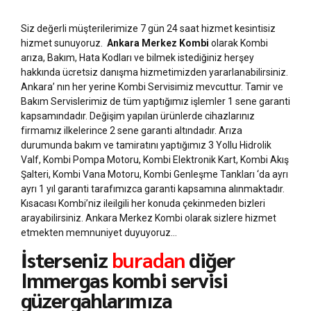
Siz değerli müşterilerimize 7 gün 24 saat hizmet kesintisiz
hizmet sunuyoruz.
Ankara Merkez Kombi
olarak Kombi
arıza, Bakım, Hata Kodları ve bilmek istediğiniz herşey
hakkında ücretsiz danışma hizmetimizden yararlanabilirsiniz.
Ankara’ nın her yerine Kombi Servisimiz mevcuttur. Tamir ve
Bakım Servislerimiz de tüm yaptığımız işlemler 1 sene garanti
kapsamındadır. Değişim yapılan ürünlerde cihazlarınız
firmamız ilkelerince 2 sene garanti altındadır. Arıza
durumunda bakım ve tamiratını yaptığımız 3 Yollu Hidrolik
Valf, Kombi Pompa Motoru, Kombi Elektronik Kart, Kombi Akış
Şalteri, Kombi Vana Motoru, Kombi Genleşme Tankları ‘da ayrı
ayrı 1 yıl garanti tarafımızca garanti kapsamına alınmaktadır.
Kısacası Kombi’niz ileilgili her konuda çekinmeden bizleri
arayabilirsiniz. Ankara Merkez Kombi olarak sizlere hizmet
etmekten memnuniyet duyuyoruz…
İsterseniz
buradan
diğer
Immergas kombi servisi
güzergahlarımıza