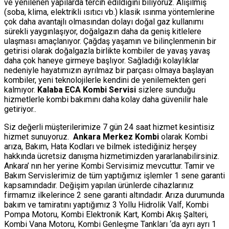
ve yenilenen yapılarda tercih edildiğini biliyoruz. Alışılmış
(soba, klima, elektrikli ısıtıcı vb.) klasik ısınma yöntemlerine
çok daha avantajlı olmasından dolayı doğal gaz kullanımı
sürekli yaygınlaşıyor, doğalgazın daha da geniş kitlelere
ulaşması amaçlanıyor. Çağdaş yaşamın ve bilinçlenmenin bir
getirisi olarak doğalgazla birlikte kombiler de yavaş yavaş
daha çok haneye girmeye başlıyor. Sağladığı kolaylıklar
nedeniyle hayatımızın ayrılmaz bir parçası olmaya başlayan
kombiler, yeni teknolojilerle kendini de yenilemekten geri
kalmıyor.
Kalaba ECA Kombi Servisi
sizlere sunduğu
hizmetlerle kombi bakımını daha kolay daha güvenilir hale
getiriyor..
Siz değerli müşterilerimize 7 gün 24 saat hizmet kesintisiz
hizmet sunuyoruz.
Ankara Merkez Kombi
olarak Kombi
arıza, Bakım, Hata Kodları ve bilmek istediğiniz herşey
hakkında ücretsiz danışma hizmetimizden yararlanabilirsiniz.
Ankara’ nın her yerine Kombi Servisimiz mevcuttur. Tamir ve
Bakım Servislerimiz de tüm yaptığımız işlemler 1 sene garanti
kapsamındadır. Değişim yapılan ürünlerde cihazlarınız
firmamız ilkelerince 2 sene garanti altındadır. Arıza durumunda
bakım ve tamiratını yaptığımız 3 Yollu Hidrolik Valf, Kombi
Pompa Motoru, Kombi Elektronik Kart, Kombi Akış Şalteri,
Kombi Vana Motoru, Kombi Genleşme Tankları ‘da ayrı ayrı 1