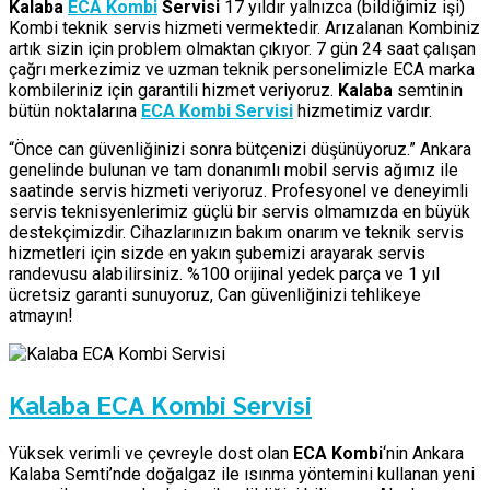
Kalaba
ECA Kombi
Servisi
17 yıldır yalnızca (bildiğimiz işi)
Kombi teknik servis hizmeti vermektedir. Arızalanan Kombiniz
artık sizin için problem olmaktan çıkıyor. 7 gün 24 saat çalışan
çağrı merkezimiz ve uzman teknik personelimizle ECA marka
kombileriniz için garantili hizmet veriyoruz.
Kalaba
semtinin
bütün noktalarına
ECA Kombi Servisi
hizmetimiz vardır.
“Önce can güvenliğinizi sonra bütçenizi düşünüyoruz.” Ankara
genelinde bulunan ve tam donanımlı mobil servis ağımız ile
saatinde servis hizmeti veriyoruz. Profesyonel ve deneyimli
servis teknisyenlerimiz güçlü bir servis olmamızda en büyük
destekçimizdir. Cihazlarınızın bakım onarım ve teknik servis
hizmetleri için sizde en yakın şubemizi arayarak servis
randevusu alabilirsiniz. %100 orijinal yedek parça ve 1 yıl
ücretsiz garanti sunuyoruz, Can güvenliğinizi tehlikeye
atmayın!
Kalaba ECA Kombi Servisi
Yüksek verimli ve çevreyle dost olan
ECA Kombi
‘nin Ankara
Kalaba Semti’nde doğalgaz ile ısınma yöntemini kullanan yeni