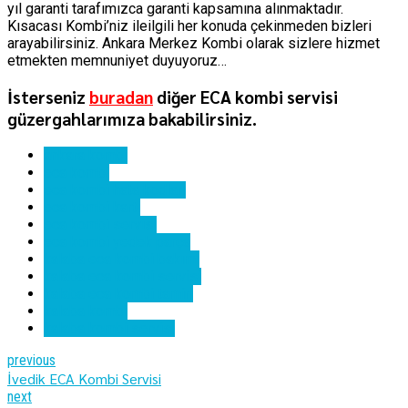
yıl garanti tarafımızca garanti kapsamına alınmaktadır.
Kısacası Kombi’niz ileilgili her konuda çekinmeden bizleri
arayabilirsiniz. Ankara Merkez Kombi olarak sizlere hizmet
etmekten memnuniyet duyuyoruz…
İsterseniz
buradan
diğer ECA kombi servisi
güzergahlarımıza bakabilirsiniz.
ankara kombi
eca kombi
eca kombi hata kodları
eca kombi kartı
eca kombi servisi
eca kombi yedek parça
kalaba eca kombi bakımı
kalaba eca kombi servisi
kalaba eca kombi tamiri
kalaba kombi
kalaba kombi servisi
previous
İvedik ECA Kombi Servisi
next