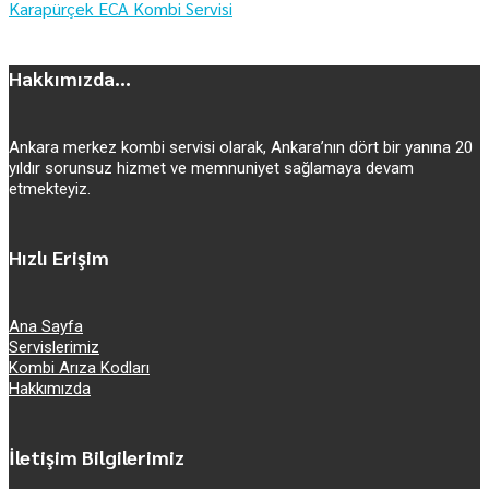
Karapürçek ECA Kombi Servisi
Hakkımızda...
Ankara merkez kombi servisi olarak, Ankara’nın dört bir yanına 20
yıldır sorunsuz hizmet ve memnuniyet sağlamaya devam
etmekteyiz.
Hızlı Erişim
Ana Sayfa
Servislerimiz
Kombi Arıza Kodları
Hakkımızda
İletişim Bilgilerimiz