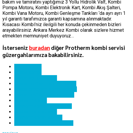
bakım ve tamiratını yaptığımız 3 Yollu Hidrolik Valf, Kombi
Pompa Motoru, Kombi Elektronik Kart, Kombi Akış Şalteri,
Kombi Vana Motoru, Kombi Genleşme Tankları ‘da ayrı ayrı 1
yıl garanti tarafımızca garanti kapsamına alınmaktadır.
Kısacası Kombi’niz ileilgili her konuda çekinmeden bizleri
arayabilirsiniz. Ankara Merkez Kombi olarak sizlere hizmet
etmekten memnuniyet duyuyoruz…
İsterseniz
buradan
diğer Protherm kombi servisi
güzergahlarımıza bakabilirsiniz.
ankara kombi
kalaba kombi
kalaba kombi servisi
kalaba protherm kombi bakımı
kalaba protherm kombi servisi
kalaba protherm kombi tamiri
protherm kombi
protherm kombi hata kodları
protherm kombi kartı
protherm kombi servisi
protherm kombi yedek parça