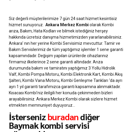
Siz değerli müşterilerimize 7 gün 24 saat hizmet kesintisiz
hizmet sunuyoruz.
Ankara Merkez Kombi
olarak Kombi
arıza, Bakım, Hata Kodları ve bilmek istediğiniz herşey
hakkında ücretsiz danışma hizmetimizden yararlanabilirsiniz.
Ankara’ nın her yerine Kombi Servisimiz mevcuttur. Tamir ve
Bakım Servislerimiz de tüm yaptığımız işlemler 1 sene garanti
kapsamındadır. Değişim yapılan ürünlerde cihazlarınız
firmamız ilkelerince 2 sene garanti altındadır. Arıza
durumunda bakım ve tamiratını yaptığımız 3 Yollu Hidrolik
Valf, Kombi Pompa Motoru, Kombi Elektronik Kart, Kombi Akış
Şalteri, Kombi Vana Motoru, Kombi Genleşme Tankları ‘da ayrı
ayrı 1 yıl garanti tarafımızca garanti kapsamına alınmaktadır.
Kısacası Kombi’niz ileilgili her konuda çekinmeden bizleri
arayabilirsiniz. Ankara Merkez Kombi olarak sizlere hizmet
etmekten memnuniyet duyuyoruz…
İsterseniz
buradan
diğer
Baymak kombi servisi