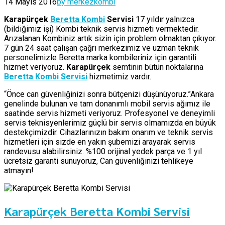
14 Mayıs 2016
by merkezkombi
Karapürçek
Beretta Kombi
Servisi
17 yıldır yalnızca
(bildiğimiz işi) Kombi teknik servis hizmeti vermektedir.
Arızalanan Kombiniz artık sizin için problem olmaktan çıkıyor.
7 gün 24 saat çalışan çağrı merkezimiz ve uzman teknik
personelimizle Beretta marka kombileriniz için garantili
hizmet veriyoruz.
Karapürçek
semtinin bütün noktalarına
Beretta Kombi Servisi
hizmetimiz vardır.
“Önce can güvenliğinizi sonra bütçenizi düşünüyoruz.”Ankara
genelinde bulunan ve tam donanımlı mobil servis ağımız ile
saatinde servis hizmeti veriyoruz. Profesyonel ve deneyimli
servis teknisyenlerimiz güçlü bir servis olmamızda en büyük
destekçimizdir. Cihazlarınızın bakım onarım ve teknik servis
hizmetleri için sizde en yakın şubemizi arayarak servis
randevusu alabilirsiniz. %100 orijinal yedek parça ve 1 yıl
ücretsiz garanti sunuyoruz, Can güvenliğinizi tehlikeye
atmayın!
Karapürçek Beretta Kombi Servisi