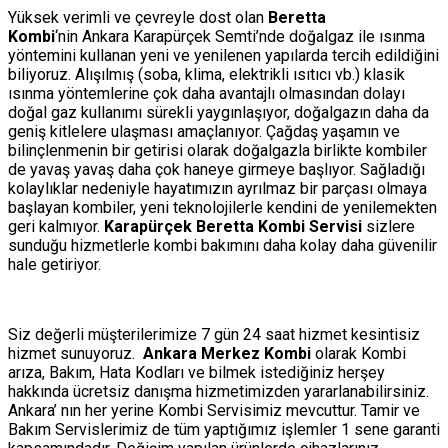
Yüksek verimli ve çevreyle dost olan
Beretta
Kombi
‘nin Ankara Karapürçek Semti’nde doğalgaz ile ısınma
yöntemini kullanan yeni ve yenilenen yapılarda tercih edildiğini
biliyoruz. Alışılmış (soba, klima, elektrikli ısıtıcı vb.) klasik
ısınma yöntemlerine çok daha avantajlı olmasından dolayı
doğal gaz kullanımı sürekli yaygınlaşıyor, doğalgazın daha da
geniş kitlelere ulaşması amaçlanıyor. Çağdaş yaşamın ve
bilinçlenmenin bir getirisi olarak doğalgazla birlikte kombiler
de yavaş yavaş daha çok haneye girmeye başlıyor. Sağladığı
kolaylıklar nedeniyle hayatımızın ayrılmaz bir parçası olmaya
başlayan kombiler, yeni teknolojilerle kendini de yenilemekten
geri kalmıyor.
Karapürçek Beretta Kombi Servisi
sizlere
sunduğu hizmetlerle kombi bakımını daha kolay daha güvenilir
hale getiriyor.
Siz değerli müşterilerimize 7 gün 24 saat hizmet kesintisiz
hizmet sunuyoruz.
Ankara Merkez Kombi
olarak Kombi
arıza, Bakım, Hata Kodları ve bilmek istediğiniz herşey
hakkında ücretsiz danışma hizmetimizden yararlanabilirsiniz.
Ankara’ nın her yerine Kombi Servisimiz mevcuttur. Tamir ve
Bakım Servislerimiz de tüm yaptığımız işlemler 1 sene garanti