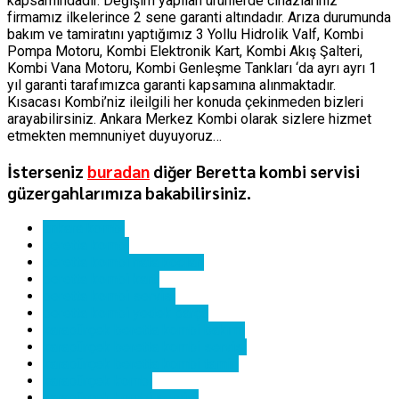
kapsamındadır. Değişim yapılan ürünlerde cihazlarınız
firmamız ilkelerince 2 sene garanti altındadır. Arıza durumunda
bakım ve tamiratını yaptığımız 3 Yollu Hidrolik Valf, Kombi
Pompa Motoru, Kombi Elektronik Kart, Kombi Akış Şalteri,
Kombi Vana Motoru, Kombi Genleşme Tankları ‘da ayrı ayrı 1
yıl garanti tarafımızca garanti kapsamına alınmaktadır.
Kısacası Kombi’niz ileilgili her konuda çekinmeden bizleri
arayabilirsiniz. Ankara Merkez Kombi olarak sizlere hizmet
etmekten memnuniyet duyuyoruz…
İsterseniz
buradan
diğer Beretta kombi servisi
güzergahlarımıza bakabilirsiniz.
ankara kombi
beretta kombi
beretta kombi hata kodları
beretta kombi kartı
beretta kombi servisi
beretta kombi yedek parça
karapürçek beretta kombi bakımı
karapürçek beretta kombi servisi
karapürçek beretta kombi tamiri
karapürçek kombi
karapürçek kombi servisi