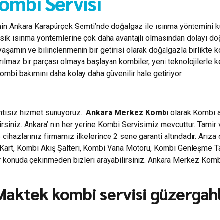
mbi Servisi
nin Ankara Karapürçek Semti’nde doğalgaz ile ısınma yöntemini kul
.) klasik ısınma yöntemlerine çok daha avantajlı olmasından dolayı d
yaşamın ve bilinçlenmenin bir getirisi olarak doğalgazla birlikt
yrılmaz bir parçası olmaya başlayan kombiler, yeni teknolojilerle 
mbi bakımını daha kolay daha güvenilir hale getiriyor.
intisiz hizmet sunuyoruz.
Ankara Merkez Kombi
olarak Kombi ar
rsiniz. Ankara’ nın her yerine Kombi Servisimiz mevcuttur. Tamir
cihazlarınız firmamız ilkelerince 2 sene garanti altındadır. Arıza
rt, Kombi Akış Şalteri, Kombi Vana Motoru, Kombi Genleşme Tankla
her konuda çekinmeden bizleri arayabilirsiniz. Ankara Merkez Ko
aktek kombi servisi güzergahla