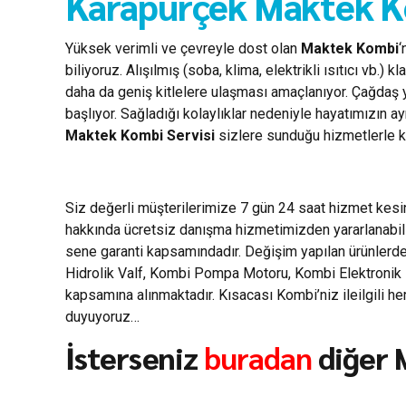
Karapürçek Maktek Ko
Yüksek verimli ve çevreyle dost olan
Maktek Kombi
‘
biliyoruz. Alışılmış (soba, klima, elektrikli ısıtıcı vb
daha da geniş kitlelere ulaşması amaçlanıyor. Çağdaş 
başlıyor. Sağladığı kolaylıklar nedeniyle hayatımızın a
Maktek Kombi Servisi
sizlere sunduğu hizmetlerle ko
Siz değerli müşterilerimize 7 gün 24 saat hizmet kes
hakkında ücretsiz danışma hizmetimizden yararlanabili
sene garanti kapsamındadır. Değişim yapılan ürünlerde 
Hidrolik Valf, Kombi Pompa Motoru, Kombi Elektronik Ka
kapsamına alınmaktadır. Kısacası Kombi’niz ileilgili 
duyuyoruz…
İsterseniz
buradan
diğer M