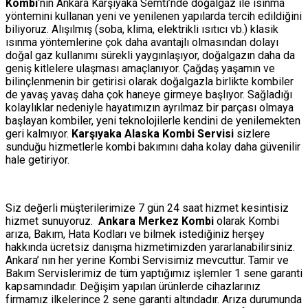
Kombi
‘nin Ankara Karşıyaka Semti’nde doğalgaz ile ısınma
yöntemini kullanan yeni ve yenilenen yapılarda tercih edildiğini
biliyoruz. Alışılmış (soba, klima, elektrikli ısıtıcı vb.) klasik
ısınma yöntemlerine çok daha avantajlı olmasından dolayı
doğal gaz kullanımı sürekli yaygınlaşıyor, doğalgazın daha da
geniş kitlelere ulaşması amaçlanıyor. Çağdaş yaşamın ve
bilinçlenmenin bir getirisi olarak doğalgazla birlikte kombiler
de yavaş yavaş daha çok haneye girmeye başlıyor. Sağladığı
kolaylıklar nedeniyle hayatımızın ayrılmaz bir parçası olmaya
başlayan kombiler, yeni teknolojilerle kendini de yenilemekten
geri kalmıyor.
Karşıyaka Alaska Kombi Servisi
sizlere
sunduğu hizmetlerle kombi bakımını daha kolay daha güvenilir
hale getiriyor.
Siz değerli müşterilerimize 7 gün 24 saat hizmet kesintisiz
hizmet sunuyoruz.
Ankara Merkez Kombi
olarak Kombi
arıza, Bakım, Hata Kodları ve bilmek istediğiniz herşey
hakkında ücretsiz danışma hizmetimizden yararlanabilirsiniz.
Ankara’ nın her yerine Kombi Servisimiz mevcuttur. Tamir ve
Bakım Servislerimiz de tüm yaptığımız işlemler 1 sene garanti
kapsamındadır. Değişim yapılan ürünlerde cihazlarınız
firmamız ilkelerince 2 sene garanti altındadır. Arıza durumunda