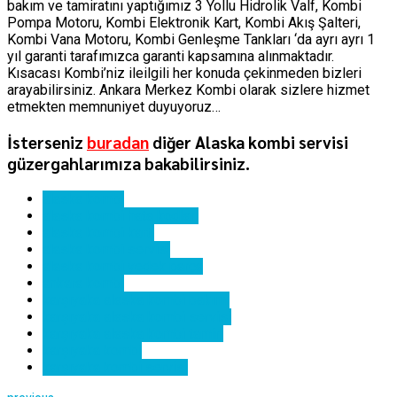
bakım ve tamiratını yaptığımız 3 Yollu Hidrolik Valf, Kombi
Pompa Motoru, Kombi Elektronik Kart, Kombi Akış Şalteri,
Kombi Vana Motoru, Kombi Genleşme Tankları ‘da ayrı ayrı 1
yıl garanti tarafımızca garanti kapsamına alınmaktadır.
Kısacası Kombi’niz ileilgili her konuda çekinmeden bizleri
arayabilirsiniz. Ankara Merkez Kombi olarak sizlere hizmet
etmekten memnuniyet duyuyoruz…
İsterseniz
buradan
diğer Alaska kombi servisi
güzergahlarımıza bakabilirsiniz.
alaska kombi
alaska kombi hata kodları
alaska kombi kartı
alaska kombi servisi
alaska kombi yedek parça
ankara kombi
karşıyaka alaska kombi bakımı
karşıyaka alaska kombi servisi
karşıyaka alaska kombi tamiri
karşıyaka kombi
karşıyaka kombi servisi