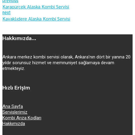
previous
Karapürçek Alaska Kombi Servisi
next
Kavaklıdere Alaska Kombi Servisi
Hakkımızda...
Ankara merkez kombi servisi olarak, Ankara’nın dört bir yanına 20
yıldır sorunsuz hizmet ve memnuniyet sağlamaya devam
etmekteyiz.
Hızlı Erişim
Ana Sayfa
Servislerimiz
Kombi Arıza Kodları
Hakkımızda