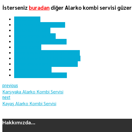
İsterseniz
buradan
diğer Alarko kombi servisi güzer
alarko kombi
alarko kombi hata kodları
alarko kombi kartı
alarko kombi servisi
alarko kombi yedek parça
ankara kombi
kavaklıdere alarko kombi bakımı
kavaklıdere alarko kombi servisi
kavaklıdere alarko kombi tamiri
kavaklıdere kombi
kavaklıdere kombi servisi
previous
Karşıyaka Alarko Kombi Servisi
next
Kayaş Alarko Kombi Servisi
Hakkımızda...