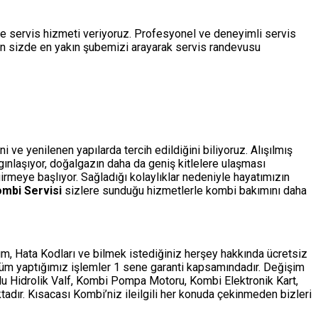
de servis hizmeti veriyoruz. Profesyonel ve deneyimli servis
çin sizde en yakın şubemizi arayarak servis randevusu
ve yenilenen yapılarda tercih edildiğini biliyoruz. Alışılmış
ygınlaşıyor, doğalgazın daha da geniş kitlelere ulaşması
rmeye başlıyor. Sağladığı kolaylıklar nedeniyle hayatımızın
ombi Servisi
sizlere sunduğu hizmetlerle kombi bakımını daha
m, Hata Kodları ve bilmek istediğiniz herşey hakkında ücretsiz
tüm yaptığımız işlemler 1 sene garanti kapsamındadır. Değişim
ollu Hidrolik Valf, Kombi Pompa Motoru, Kombi Elektronik Kart,
adır. Kısacası Kombi’niz ileilgili her konuda çekinmeden bizleri