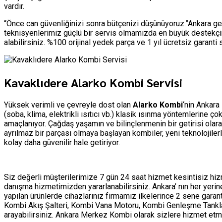
vardır.
“Önce can güvenliğinizi sonra bütçenizi düşünüyoruz.”Ankara ge
teknisyenlerimiz güçlü bir servis olmamızda en büyük destekçim
alabilirsiniz. %100 orijinal yedek parça ve 1 yıl ücretsiz garant
Kavaklıdere Alarko Kombi Servisi
Yüksek verimli ve çevreyle dost olan
Alarko Kombi
‘nin Ankara
(soba, klima, elektrikli ısıtıcı vb.) klasik ısınma yöntemlerine 
amaçlanıyor. Çağdaş yaşamın ve bilinçlenmenin bir getirisi olar
ayrılmaz bir parçası olmaya başlayan kombiler, yeni teknolojile
kolay daha güvenilir hale getiriyor.
Siz değerli müşterilerimize 7 gün 24 saat hizmet kesintisiz h
danışma hizmetimizden yararlanabilirsiniz. Ankara’ nın her yer
yapılan ürünlerde cihazlarınız firmamız ilkelerince 2 sene garan
Kombi Akış Şalteri, Kombi Vana Motoru, Kombi Genleşme Tankları 
arayabilirsiniz. Ankara Merkez Kombi olarak sizlere hizmet 