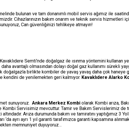
nelinde bulunan ve tam donanımlı mobil servis ağımız ile saatin
izdir. Cihazlarınızın bakım onarım ve teknik servis hizmetleri i
i sunuyoruz, Can güvenliğinizi tehlikeye atmayın!
 Kavaklıdere Semti’nde doğalgaz ile ısınma yöntemini kullanan yeni 
çok daha avantajlı olmasından dolayı doğal gaz kullanımı sürekli ya
ak doğalgazla birlikte kombiler de yavaş yavaş daha çok haneye gi
rle kendini de yenilemekten geri kalmıyor.
Kavaklıdere Alarko K
izmet sunuyoruz.
Ankara Merkez Kombi
olarak Kombi arıza, Bakı
ine Kombi Servisimiz mevcuttur. Tamir ve Bakım Servislerimiz de 
ti altındadır. Arıza durumunda bakım ve tamiratını yaptığımız 3 Y
‘da ayrı ayrı 1 yıl garanti tarafımızca garanti kapsamına alınmakt
etmekten memnuniyet duyuyoruz…