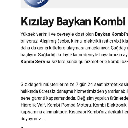
Kızılay Baykan Kombi 
Yüksek verimli ve çevreyle dost olan
Baykan Kombi
‘
biliyoruz. Alışılmış (soba, klima, elektrikli ısıtıcı vb
daha da geniş kitlelere ulaşması amaçlanıyor. Çağdaş 
başlıyor. Sağladığı kolaylıklar nedeniyle hayatımızın a
Kombi Servisi
sizlere sunduğu hizmetlerle kombi bakım
Siz değerli müşterilerimize 7 gün 24 saat hizmet kes
hakkında ücretsiz danışma hizmetimizden yararlanabili
sene garanti kapsamındadır. Değişim yapılan ürünlerde 
Hidrolik Valf, Kombi Pompa Motoru, Kombi Elektronik Ka
kapsamına alınmaktadır. Kısacası Kombi’niz ileilgili 
duyuyoruz…