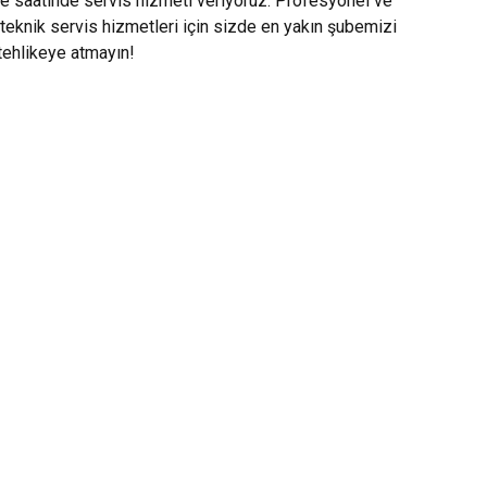
le saatinde servis hizmeti veriyoruz. Profesyonel ve
teknik servis hizmetleri için sizde en yakın şubemizi
 tehlikeye atmayın!