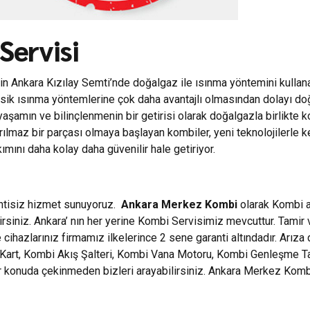
Servisi
nin Ankara Kızılay Semti’nde doğalgaz ile ısınma yöntemini kullana
.) klasik ısınma yöntemlerine çok daha avantajlı olmasından dolayı d
yaşamın ve bilinçlenmenin bir getirisi olarak doğalgazla birlikt
yrılmaz bir parçası olmaya başlayan kombiler, yeni teknolojilerle 
ını daha kolay daha güvenilir hale getiriyor.
intisiz hizmet sunuyoruz.
Ankara Merkez Kombi
olarak Kombi ar
rsiniz. Ankara’ nın her yerine Kombi Servisimiz mevcuttur. Tamir
cihazlarınız firmamız ilkelerince 2 sene garanti altındadır. Arıza
rt, Kombi Akış Şalteri, Kombi Vana Motoru, Kombi Genleşme Tankla
her konuda çekinmeden bizleri arayabilirsiniz. Ankara Merkez Ko