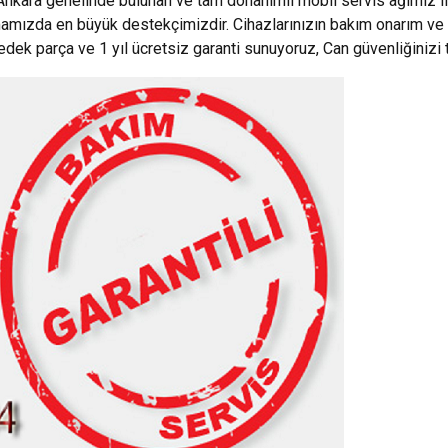
Ankara genelinde bulunan ve tam donanımlı mobil servis ağımız i
mamızda en büyük destekçimizdir. Cihazlarınızın bakım onarım ve 
yedek parça ve 1 yıl ücretsiz garanti sunuyoruz, Can güvenliğinizi