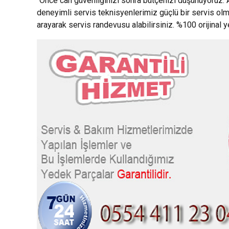
“Önce can güvenliğinizi sonra bütçenizi düşünüyoruz.”
deneyimli servis teknisyenlerimiz güçlü bir servis ol
arayarak servis randevusu alabilirsiniz. %100 orijinal 