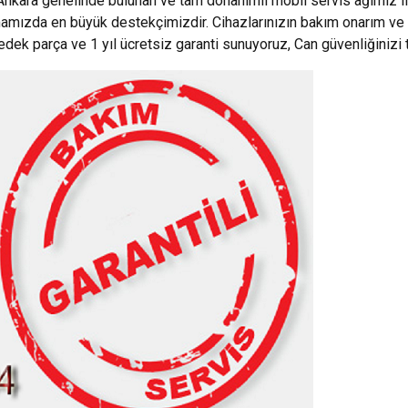
Ankara genelinde bulunan ve tam donanımlı mobil servis ağımız i
mamızda en büyük destekçimizdir. Cihazlarınızın bakım onarım ve 
yedek parça ve 1 yıl ücretsiz garanti sunuyoruz, Can güvenliğinizi