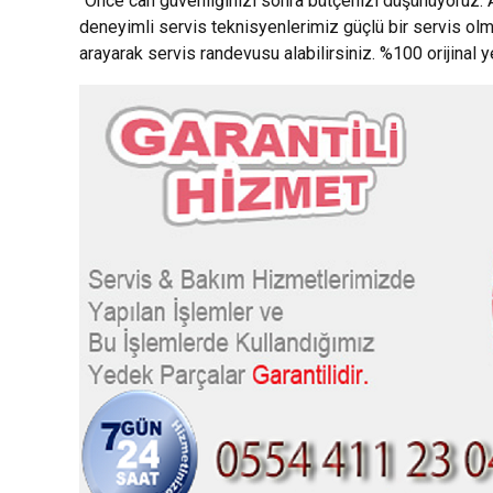
“Önce can güvenliğinizi sonra bütçenizi düşünüyoruz.”
deneyimli servis teknisyenlerimiz güçlü bir servis ol
arayarak servis randevusu alabilirsiniz. %100 orijinal 