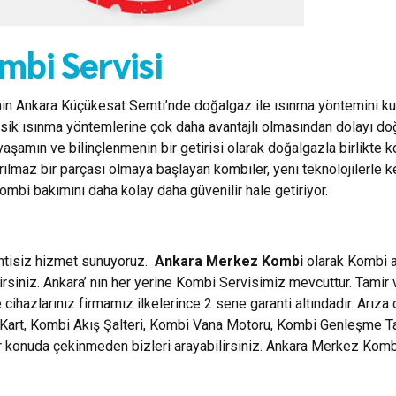
mbi Servisi
nin Ankara Küçükesat Semti’nde doğalgaz ile ısınma yöntemini kull
.) klasik ısınma yöntemlerine çok daha avantajlı olmasından dolayı d
yaşamın ve bilinçlenmenin bir getirisi olarak doğalgazla birlikt
yrılmaz bir parçası olmaya başlayan kombiler, yeni teknolojilerle 
mbi bakımını daha kolay daha güvenilir hale getiriyor.
intisiz hizmet sunuyoruz.
Ankara Merkez Kombi
olarak Kombi ar
rsiniz. Ankara’ nın her yerine Kombi Servisimiz mevcuttur. Tamir
cihazlarınız firmamız ilkelerince 2 sene garanti altındadır. Arıza
rt, Kombi Akış Şalteri, Kombi Vana Motoru, Kombi Genleşme Tankla
her konuda çekinmeden bizleri arayabilirsiniz. Ankara Merkez Ko