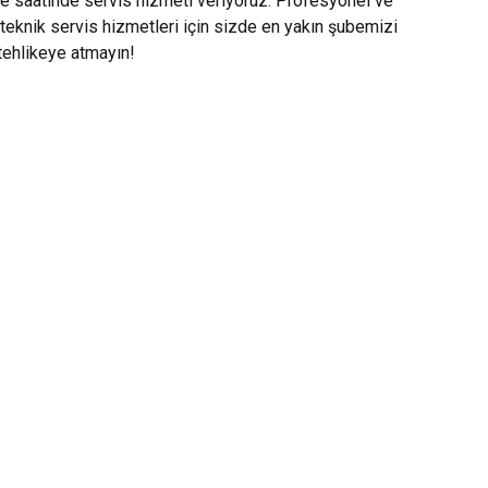
le saatinde servis hizmeti veriyoruz. Profesyonel ve
teknik servis hizmetleri için sizde en yakın şubemizi
 tehlikeye atmayın!