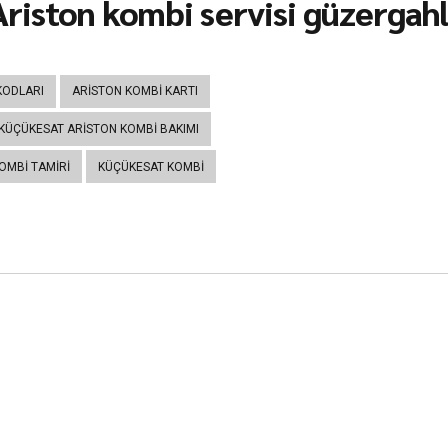
riston kombi servisi güzergahla
KODLARI
ARISTON KOMBI KARTI
KÜÇÜKESAT ARISTON KOMBI BAKIMI
OMBI TAMIRI
KÜÇÜKESAT KOMBI