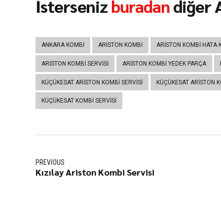
İsterseniz
buradan
diğer A
ANKARA KOMBI
ARISTON KOMBI
ARISTON KOMBI HATA 
ARISTON KOMBI SERVISI
ARISTON KOMBI YEDEK PARÇA
KÜÇÜKESAT ARISTON KOMBI SERVISI
KÜÇÜKESAT ARISTON K
KÜÇÜKESAT KOMBI SERVISI
PREVIOUS
Kızılay Ariston Kombi Servisi