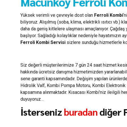
Macunköy Ferroli Kom
Yüksek verimli ve çevreyle dost olan
Ferroli Kombi
‘n
biliyoruz. Alışılmış (soba, klima, elektrikli ısıtıcı vb
daha da geniş kitlelere ulaşması amaçlanıyor. Çağdaş 
başlıyor. Sağladığı kolaylıklar nedeniyle hayatımızın a
Ferroli Kombi Servisi
sizlere sunduğu hizmetlerle kom
Siz değerli müşterilerimize 7 gün 24 saat hizmet kes
hakkında ücretsiz danışma hizmetimizden yararlanabili
sene garanti kapsamındadır. Değişim yapılan ürünlerde 
Hidrolik Valf, Kombi Pompa Motoru, Kombi Elektronik Ka
kapsamına alınmaktadır. Kısacası Kombi’niz ileilgili 
duyuyoruz…
İsterseniz
buradan
diğer F