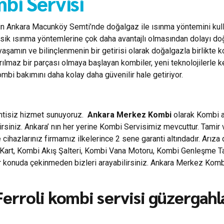
bi Servisi
in Ankara Macunköy Semti’nde doğalgaz ile ısınma yöntemini kulla
.) klasik ısınma yöntemlerine çok daha avantajlı olmasından dolayı d
yaşamın ve bilinçlenmenin bir getirisi olarak doğalgazla birlikt
yrılmaz bir parçası olmaya başlayan kombiler, yeni teknolojilerle 
bi bakımını daha kolay daha güvenilir hale getiriyor.
intisiz hizmet sunuyoruz.
Ankara Merkez Kombi
olarak Kombi ar
rsiniz. Ankara’ nın her yerine Kombi Servisimiz mevcuttur. Tamir
cihazlarınız firmamız ilkelerince 2 sene garanti altındadır. Arıza
rt, Kombi Akış Şalteri, Kombi Vana Motoru, Kombi Genleşme Tankla
her konuda çekinmeden bizleri arayabilirsiniz. Ankara Merkez Ko
erroli kombi servisi güzergahla