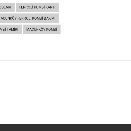
ODLARI
FERROLI KOMBI KARTI
ACUNKÖY FERROLI KOMBI BAKIMI
MBI TAMIRI
MACUNKÖY KOMBI