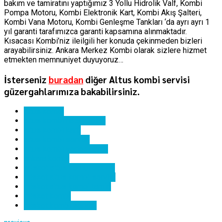
bakım ve tamiratını yaptığımız 3 Yollu Hidrolik Valf, Kombi
Pompa Motoru, Kombi Elektronik Kart, Kombi Akış Şalteri,
Kombi Vana Motoru, Kombi Genleşme Tankları ‘da ayrı ayrı 1
yıl garanti tarafımızca garanti kapsamına alınmaktadır.
Kısacası Kombi’niz ileilgili her konuda çekinmeden bizleri
arayabilirsiniz. Ankara Merkez Kombi olarak sizlere hizmet
etmekten memnuniyet duyuyoruz…
İsterseniz
buradan
diğer Altus kombi servisi
güzergahlarımıza bakabilirsiniz.
altus kombi
altus kombi hata kodları
altus kombi kartı
altus kombi servisi
altus kombi yedek parça
ankara kombi
Misket altus kombi bakımı
misket altus kombi servisi
misket altus kombi tamiri
misket kombi
misket kombi servisi