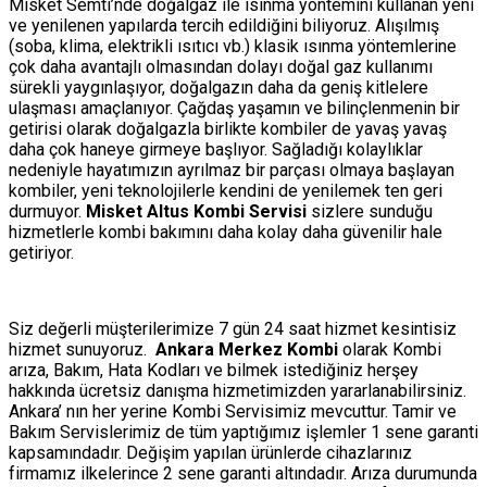
Misket Semti’nde doğalgaz ile ısınma yöntemini kullanan yeni
ve yenilenen yapılarda tercih edildiğini biliyoruz. Alışılmış
(soba, klima, elektrikli ısıtıcı vb.) klasik ısınma yöntemlerine
çok daha avantajlı olmasından dolayı doğal gaz kullanımı
sürekli yaygınlaşıyor, doğalgazın daha da geniş kitlelere
ulaşması amaçlanıyor. Çağdaş yaşamın ve bilinçlenmenin bir
getirisi olarak doğalgazla birlikte kombiler de yavaş yavaş
daha çok haneye girmeye başlıyor. Sağladığı kolaylıklar
nedeniyle hayatımızın ayrılmaz bir parçası olmaya başlayan
kombiler, yeni teknolojilerle kendini de yenilemek ten geri
durmuyor.
Misket Altus Kombi Servisi
sizlere sunduğu
hizmetlerle kombi bakımını daha kolay daha güvenilir hale
getiriyor.
Siz değerli müşterilerimize 7 gün 24 saat hizmet kesintisiz
hizmet sunuyoruz.
Ankara Merkez Kombi
olarak Kombi
arıza, Bakım, Hata Kodları ve bilmek istediğiniz herşey
hakkında ücretsiz danışma hizmetimizden yararlanabilirsiniz.
Ankara’ nın her yerine Kombi Servisimiz mevcuttur. Tamir ve
Bakım Servislerimiz de tüm yaptığımız işlemler 1 sene garanti
kapsamındadır. Değişim yapılan ürünlerde cihazlarınız
firmamız ilkelerince 2 sene garanti altındadır. Arıza durumunda