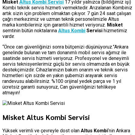
Misket
Altus Kombi Servisi
17 yıldır yalnızca (bildiğimiz işi)
Kombi teknik servis hizmeti vermektedir. Arızalanan Kombiniz
artık sizin için problem olmaktan çıkıyor. 7 gün 24 saat çalışan
çağrı merkezimiz ve uzman teknik personelimizle Altus
marka kombileriniz için garantili hizmet veriyoruz.
Misket
semtinin bütün noktalarına
Altus Kombi
Servisi
hizmetimiz
vardır.
“Önce can güvenliğinizi sonra bütçenizi düşünüyoruz.”Ankara
genelinde bulunan ve tam donanımlı mobil servis ağımız ile
saatinde servis hizmeti veriyoruz. Profesyonel ve deneyimli
servis teknisyenlerimiz güçlü bir servis olmamızda en büyük
destekçimizdir. Cihazlarınızın bakım onarım ve teknik servis
hizmetleri için sizde en yakın şubemizi arayarak servis
randevusu alabilirsiniz. %100 orijinal yedek parça ve 1 yıl
ücretsiz garanti sunuyoruz, Can güvenliğinizi tehlikeye
atmayın!
Misket Altus Kombi Servisi
Yüksek verimli ve çevreyle dost olan
Altus Kombi
‘nin Ankara