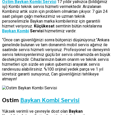
Ostim Baykan Kombi Servisi
17 yıldır yalnızca (bildiğimiz
işi) Kombi teknik servis hizmeti vermektedir. Arızalanan
Kombiniz artık sizin için problem olmaktan çıkıyor. 7 gün 24
saat çalışan çağrı merkezimiz ve uzman teknik
personelimizle Baykan marka kombileriniz için garantili
hizmet veriyoruz.
Küçükesat
semtinin bütün noktalarına
Baykan Kombi
Servisi
hizmetimiz vardır.
“Önce can güvenliğinizi sonra bütçenizi düşünüyoruz.”Ankara
genelinde bulunan ve tam donanımlı mobil servis ağımız ile
saatinde servis hizmeti veriyoruz. Profesyonel ve deneyimli
servis teknisyenlerimiz güçlü bir servis olmamızda en büyük
destekçimizdir. Cihazlarınızın bakım onarım ve teknik servis
hizmetleri için sizde en yakın şubemizi arayarak servis
randevusu alabilirsiniz. %100 orijinal yedek parça ve 1 yıl
ücretsiz garanti sunuyoruz, Can güvenliğinizi tehlikeye
atmayın!
Ostim
Baykan Kombi Servisi
Yüksek verimli ve çevreyle dost olan
Baykan