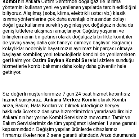
Kombi
‘nin Ankara Ostim Semti’nde doğalgaz ile ısınma
yöntemini kullanan yeni ve yenilenen yapılarda tercih edildiğini
biliyoruz. Alışılmış (soba, klima, elektrikli ısıtıcı vb.) klasik
ısınma yöntemlerine çok daha avantajlı olmasından dolayı
doğal gaz kullanımı sürekli yaygınlaşıyor, doğalgazın daha da
geniş kitlelere ulaşması amaçlanıyor. Çağdaş yaşamın ve
bilinçlenmenin bir getirisi olarak doğalgazla birlikte kombiler
de yavaş yavaş daha çok haneye girmeye başlıyor. Sağladığı
kolaylıklar nedeniyle hayatımızın ayrılmaz bir parçası olmaya
başlayan kombiler, yeni teknolojilerle kendini de yenilemekten
geri kalmıyor.
Ostim Baykan Kombi Servisi
sizlere sunduğu
hizmetlerle kombi bakımını daha kolay daha güvenilir hale
getiriyor.
Siz değerli müşterilerimize 7 gün 24 saat hizmet kesintisiz
hizmet sunuyoruz.
Ankara Merkez Kombi
olarak Kombi
arıza, Bakım, Hata Kodları ve bilmek istediğiniz herşey
hakkında ücretsiz danışma hizmetimizden yararlanabilirsiniz.
Ankara’ nın her yerine Kombi Servisimiz mevcuttur. Tamir ve
Bakım Servislerimiz de tüm yaptığımız işlemler 1 sene garanti
kapsamındadır. Değişim yapılan ürünlerde cihazlarınız
firmamız ilkelerince 2 sene garanti altındadır. Arıza durumunda