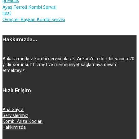
previous
Ayaş Ferroli Kombi Servisi
next
Öveçler Baykan Kombi Servisi
Hakkımızda...
Ankara merkez kombi servisi olarak, Ankara’nın dört bir yanına 20
yıldır sorunsuz hizmet ve memnuniyet sağlamaya devam
etmekteyiz.
Hızlı Erişim
Ana Sayfa
Servislerimiz
Kombi Arıza Kodları
Hakkımızda