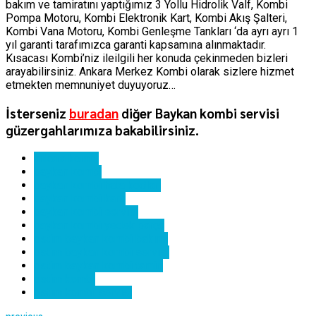
bakım ve tamiratını yaptığımız 3 Yollu Hidrolik Valf, Kombi
Pompa Motoru, Kombi Elektronik Kart, Kombi Akış Şalteri,
Kombi Vana Motoru, Kombi Genleşme Tankları ‘da ayrı ayrı 1
yıl garanti tarafımızca garanti kapsamına alınmaktadır.
Kısacası Kombi’niz ileilgili her konuda çekinmeden bizleri
arayabilirsiniz. Ankara Merkez Kombi olarak sizlere hizmet
etmekten memnuniyet duyuyoruz…
İsterseniz
buradan
diğer Baykan kombi servisi
güzergahlarımıza bakabilirsiniz.
ankara kombi
baykan kombi
baykan kombi hata kodları
baykan kombi kartı
baykan kombi servisi
baykan kombi yedek parça
ostim baykan kombi bakımı
ostim baykan kombi servisi
ostim baykan kombi tamiri
ostim kombi
ostim kombi servisi