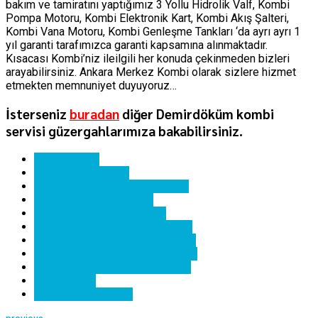
bakım ve tamiratını yaptığımız 3 Yollu Hidrolik Valf, Kombi
Pompa Motoru, Kombi Elektronik Kart, Kombi Akış Şalteri,
Kombi Vana Motoru, Kombi Genleşme Tankları ‘da ayrı ayrı 1
yıl garanti tarafımızca garanti kapsamına alınmaktadır.
Kısacası Kombi’niz ileilgili her konuda çekinmeden bizleri
arayabilirsiniz. Ankara Merkez Kombi olarak sizlere hizmet
etmekten memnuniyet duyuyoruz…
İsterseniz
buradan
diğer Demirdöküm kombi
servisi güzergahlarımıza bakabilirsiniz.
ankara kombi
demirdöküm kombi
demirdöküm kombi hata kodları
demirdöküm kombi kartı
demirdöküm kombi servisi
demirdöküm kombi yedek parça
ostim demirdöküm kombi bakımı
ostim demirdöküm kombi servisi
ostim demirdöküm kombi tamiri
ostim kombi
ostim kombi servisi