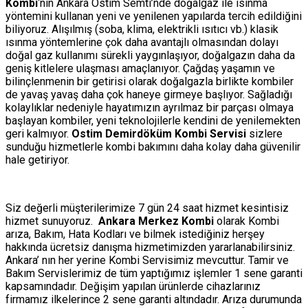
Kombi
‘nin Ankara Ostim Semti’nde doğalgaz ile ısınma
yöntemini kullanan yeni ve yenilenen yapılarda tercih edildiğini
biliyoruz. Alışılmış (soba, klima, elektrikli ısıtıcı vb.) klasik
ısınma yöntemlerine çok daha avantajlı olmasından dolayı
doğal gaz kullanımı sürekli yaygınlaşıyor, doğalgazın daha da
geniş kitlelere ulaşması amaçlanıyor. Çağdaş yaşamın ve
bilinçlenmenin bir getirisi olarak doğalgazla birlikte kombiler
de yavaş yavaş daha çok haneye girmeye başlıyor. Sağladığı
kolaylıklar nedeniyle hayatımızın ayrılmaz bir parçası olmaya
başlayan kombiler, yeni teknolojilerle kendini de yenilemekten
geri kalmıyor.
Ostim Demirdöküm Kombi Servisi
sizlere
sunduğu hizmetlerle kombi bakımını daha kolay daha güvenilir
hale getiriyor.
Siz değerli müşterilerimize 7 gün 24 saat hizmet kesintisiz
hizmet sunuyoruz.
Ankara Merkez Kombi
olarak Kombi
arıza, Bakım, Hata Kodları ve bilmek istediğiniz herşey
hakkında ücretsiz danışma hizmetimizden yararlanabilirsiniz.
Ankara’ nın her yerine Kombi Servisimiz mevcuttur. Tamir ve
Bakım Servislerimiz de tüm yaptığımız işlemler 1 sene garanti
kapsamındadır. Değişim yapılan ürünlerde cihazlarınız
firmamız ilkelerince 2 sene garanti altındadır. Arıza durumunda