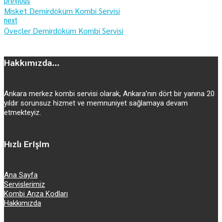
previous
Misket Demirdöküm Kombi Servisi
next
Öveçler Demirdöküm Kombi Servisi
Hakkımızda...
Ankara merkez kombi servisi olarak, Ankara’nın dört bir yanına 20
yıldır sorunsuz hizmet ve memnuniyet sağlamaya devam
etmekteyiz.
Hızlı Erişim
Ana Sayfa
Servislerimiz
Kombi Arıza Kodları
Hakkımızda