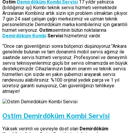
Ostim
Demirdöküm Kombi Servisi
17 yıldır yalnızca
(bildiğimiz işi) Kombi teknik servis hizmeti vermektedir.
Arızalanan Kombiniz artık sizin için problem olmaktan çıkıyor.
7 gün 24 saat çalışan çağrı merkezimiz ve uzman teknik
personelimizle Demirdöküm marka kombileriniz için garantili
hizmet veriyoruz.
Ostim
semtinin bütün noktalarına
Demirdöküm Kombi
Servisi
hizmetimiz vardır.
“Önce can güvenliğinizi sonra bütçenizi düşünüyoruz.”Ankara
genelinde bulunan ve tam donanımlı mobil servis ağımız ile
saatinde servis hizmeti veriyoruz. Profesyonel ve deneyimli
servis teknisyenlerimiz güçlü bir servis olmamızda en büyük
destekçimizdir. Cihazlarınızın bakım onarım ve teknik servis
hizmetleri için sizde en yakın şubemizi arayarak servis
randevusu alabilirsiniz. %100 orijinal yedek parça ve 1 yıl
ücretsiz garanti sunuyoruz, Can güvenliğinizi tehlikeye
atmayın!
Ostim Demirdöküm Kombi Servisi
Yüksek verimli ve çevreyle dost olan
Demirdöküm