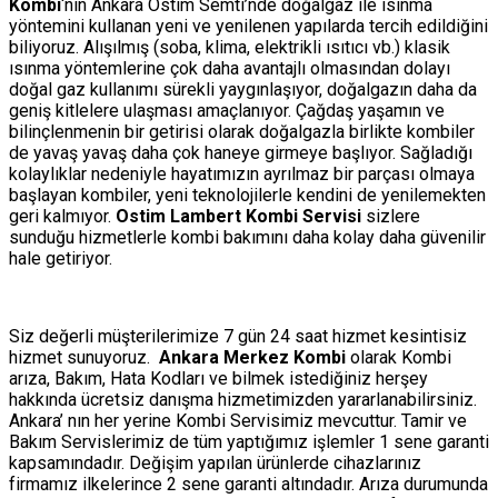
Kombi
‘nin Ankara Ostim Semti’nde doğalgaz ile ısınma
yöntemini kullanan yeni ve yenilenen yapılarda tercih edildiğini
biliyoruz. Alışılmış (soba, klima, elektrikli ısıtıcı vb.) klasik
ısınma yöntemlerine çok daha avantajlı olmasından dolayı
doğal gaz kullanımı sürekli yaygınlaşıyor, doğalgazın daha da
geniş kitlelere ulaşması amaçlanıyor. Çağdaş yaşamın ve
bilinçlenmenin bir getirisi olarak doğalgazla birlikte kombiler
de yavaş yavaş daha çok haneye girmeye başlıyor. Sağladığı
kolaylıklar nedeniyle hayatımızın ayrılmaz bir parçası olmaya
başlayan kombiler, yeni teknolojilerle kendini de yenilemekten
geri kalmıyor.
Ostim Lambert Kombi Servisi
sizlere
sunduğu hizmetlerle kombi bakımını daha kolay daha güvenilir
hale getiriyor.
Siz değerli müşterilerimize 7 gün 24 saat hizmet kesintisiz
hizmet sunuyoruz.
Ankara Merkez Kombi
olarak Kombi
arıza, Bakım, Hata Kodları ve bilmek istediğiniz herşey
hakkında ücretsiz danışma hizmetimizden yararlanabilirsiniz.
Ankara’ nın her yerine Kombi Servisimiz mevcuttur. Tamir ve
Bakım Servislerimiz de tüm yaptığımız işlemler 1 sene garanti
kapsamındadır. Değişim yapılan ürünlerde cihazlarınız
firmamız ilkelerince 2 sene garanti altındadır. Arıza durumunda