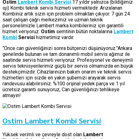
Ostim
Lambert Kombi Servisi
17 yıldır yalnızca (bildiğimiz
işi) Kombi teknik servis hizmeti vermektedir. Arızalanan
Kombiniz artık sizin için problem olmaktan çıkıyor. 7 gün 24
saat çalışan çağrı merkezimiz ve uzman teknik
personelimizle Lambert marka kombileriniz için garantili
hizmet veriyoruz.
Ostim
semtinin bütün noktalarına
Lambert
Kombi
Servisi
hizmetimiz vardır.
“Önce can güvenliğinizi sonra bütçenizi düşünüyoruz.”Ankara
genelinde bulunan ve tam donanımlı mobil servis ağımız ile
saatinde servis hizmeti veriyoruz. Profesyonel ve deneyimli
servis teknisyenlerimiz güçlü bir servis olmamızda en büyük
destekçimizdir. Cihazlarınızın bakım onarım ve teknik servis
hizmetleri için sizde en yakın şubemizi arayarak servis
randevusu alabilirsiniz. %100 orijinal yedek parça ve 1 yıl
ücretsiz garanti sunuyoruz, Can güvenliğinizi tehlikeye
atmayın!
Ostim Lambert Kombi Servisi
Yüksek verimli ve çevreyle dost olan
Lambert