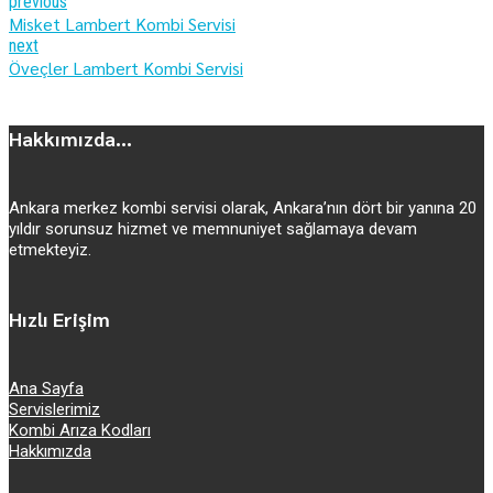
previous
Misket Lambert Kombi Servisi
next
Öveçler Lambert Kombi Servisi
Hakkımızda...
Ankara merkez kombi servisi olarak, Ankara’nın dört bir yanına 20
yıldır sorunsuz hizmet ve memnuniyet sağlamaya devam
etmekteyiz.
Hızlı Erişim
Ana Sayfa
Servislerimiz
Kombi Arıza Kodları
Hakkımızda