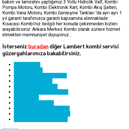
bakım ve tamiratını yaptığımız 3 Yollu Hidrolik Valf, Kombi
Pompa Motoru, Kombi Elektronik Kart, Kombi Akış Şalteri,
Kombi Vana Motoru, Kombi Genleşme Tankları ‘da ayrı ayrı 1
yıl garanti tarafımızca garanti kapsamına alınmaktadır.
Kısacası Kombi’niz ileilgili her konuda çekinmeden bizleri
arayabilirsiniz. Ankara Merkez Kombi olarak sizlere hizmet
etmekten memnuniyet duyuyoruz…
İsterseniz
buradan
diğer Lambert kombi servisi
güzergahlarımıza bakabilirsiniz.
ankara kombi
lambert kombi
lambert kombi hata kodları
lambert kombi kartı
lambert kombi servisi
lambert kombi yedek parça
ostim kombi
ostim kombi servisi
ostim lambert kombi bakımı
ostim lambert kombi servisi
ostim lambert kombi tamiri