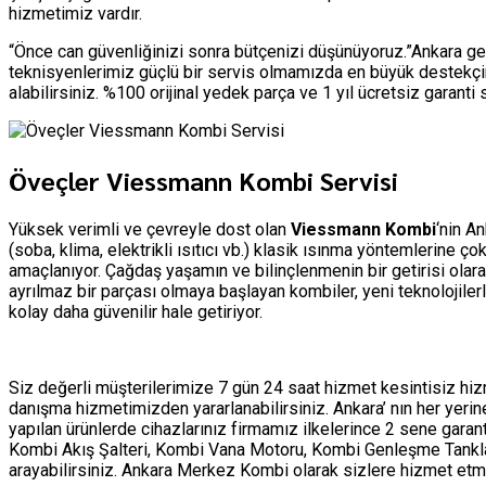
hizmetimiz vardır.
“Önce can güvenliğinizi sonra bütçenizi düşünüyoruz.”Ankara ge
teknisyenlerimiz güçlü bir servis olmamızda en büyük destekçim
alabilirsiniz. %100 orijinal yedek parça ve 1 yıl ücretsiz garant
Öveçler Viessmann Kombi Servisi
Yüksek verimli ve çevreyle dost olan
Viessmann Kombi
‘nin A
(soba, klima, elektrikli ısıtıcı vb.) klasik ısınma yöntemlerine 
amaçlanıyor. Çağdaş yaşamın ve bilinçlenmenin bir getirisi olar
ayrılmaz bir parçası olmaya başlayan kombiler, yeni teknolojile
kolay daha güvenilir hale getiriyor.
Siz değerli müşterilerimize 7 gün 24 saat hizmet kesintisiz h
danışma hizmetimizden yararlanabilirsiniz. Ankara’ nın her yer
yapılan ürünlerde cihazlarınız firmamız ilkelerince 2 sene garan
Kombi Akış Şalteri, Kombi Vana Motoru, Kombi Genleşme Tankları 
arayabilirsiniz. Ankara Merkez Kombi olarak sizlere hizmet 