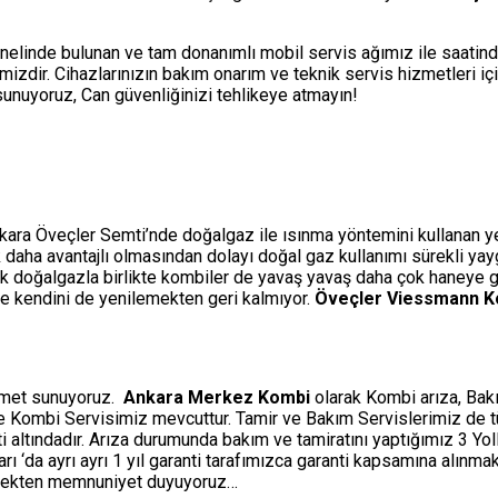
nelinde bulunan ve tam donanımlı mobil servis ağımız ile saatin
izdir. Cihazlarınızın bakım onarım ve teknik servis hizmetleri i
i sunuyoruz, Can güvenliğinizi tehlikeye atmayın!
nkara Öveçler Semti’nde doğalgaz ile ısınma yöntemini kullanan yeni
çok daha avantajlı olmasından dolayı doğal gaz kullanımı sürekli ya
ak doğalgazla birlikte kombiler de yavaş yavaş daha çok haneye gi
rle kendini de yenilemekten geri kalmıyor.
Öveçler Viessmann K
izmet sunuyoruz.
Ankara Merkez Kombi
olarak Kombi arıza, Bakı
ine Kombi Servisimiz mevcuttur. Tamir ve Bakım Servislerimiz de 
ti altındadır. Arıza durumunda bakım ve tamiratını yaptığımız 3 Y
‘da ayrı ayrı 1 yıl garanti tarafımızca garanti kapsamına alınmakt
etmekten memnuniyet duyuyoruz…