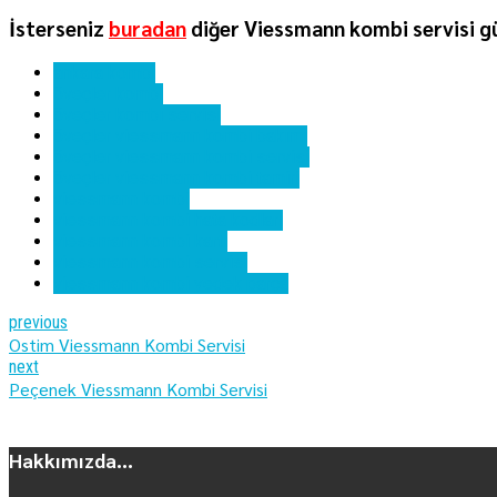
İsterseniz
buradan
diğer Viessmann kombi servisi gü
ankara kombi
öveçler kombi
öveçler kombi servisi
öveçler viessmann kombi bakımı
öveçler viessmann kombi servisi
öveçler viessmann kombi tamiri
viessmann kombi
viessmann kombi hata kodları
viessmann kombi kartı
viessmann kombi servisi
viessmann kombi yedek parça
previous
Ostim Viessmann Kombi Servisi
next
Peçenek Viessmann Kombi Servisi
Hakkımızda...