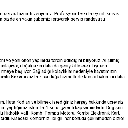
de servis hizmeti veriyoruz. Profesyonel ve deneyimli servis
çin sizde en yakın şubemizi arayarak servis randevusu
 ve yenilenen yapılarda tercih edildiğini biliyoruz. Alışılmış
ygınlaşıyor, doğalgazın daha da geniş kitlelere ulaşması
rmeye başlıyor. Sağladığı kolaylıklar nedeniyle hayatımızın
ombi Servisi
sizlere sunduğu hizmetlerle kombi bakımını daha
m, Hata Kodları ve bilmek istediğiniz herşey hakkında ücretsiz
tüm yaptığımız işlemler 1 sene garanti kapsamındadır. Değişim
ollu Hidrolik Valf, Kombi Pompa Motoru, Kombi Elektronik Kart,
adır. Kısacası Kombi’niz ileilgili her konuda çekinmeden bizleri