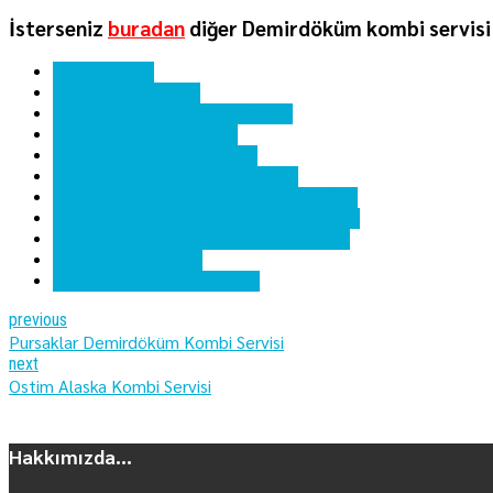
İsterseniz
buradan
diğer Demirdöküm kombi servisi 
ankara kombi
demirdöküm kombi
demirdöküm kombi hata kodları
demirdöküm kombi kartı
demirdöküm kombi servisi
demirdöküm kombi yedek parça
samanpazarı demirdöküm kombi bakımı
samanpazarı demirdöküm kombi servisi
samanpazarı demirdöküm kombi tamiri
samanpazarı kombi
samanpazarı kombi servisi
previous
Pursaklar Demirdöküm Kombi Servisi
next
Ostim Alaska Kombi Servisi
Hakkımızda...