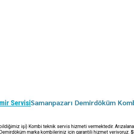
Samanpazarı Demirdöküm Kombi
ir Servisi
(bildiğimiz işi) Kombi teknik servis hizmeti vermektedir. Arızalan
Demirdöküm marka kombileriniz için garantili hizmet veriyoruz.
S