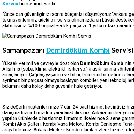
Servisi
hizmetimiz vardır.
“Önce can güvenliğinizi sonra bütçenizi düşünüyoruz.”Ankara ge
teknisyenlerimiz güçlü bir servis olmamızda en büyük destekçim
alabilirsiniz. %100 orijinal yedek parça ve 1 yıl ücretsiz garant
Samanpazarı
Demirdöküm Kombi
Servisi
Yüksek verimli ve çevreyle dost olan
Demirdöküm Kombi
‘nin
Alışılmış (soba, klima, elektrikli ısıtıcı vb.) klasik ısınma yön
amaçlanıyor. Çağdaş yaşamın ve bilinçlenmenin bir getirisi olar
ayrılmaz bir parçası olmaya başlayan kombiler, yeni teknolojile
bakımını daha kolay daha güvenilir hale getiriyor.
Siz değerli müşterilerimize 7 gün 24 saat hizmet kesintisiz h
danışma hizmetimizden yararlanabilirsiniz. Ankara’ nın her yer
yapılan ürünlerde cihazlarınız firmamız ilkelerince 2 sene garan
Kombi Akış Şalteri, Kombi Vana Motoru, Kombi Genleşme Tankları 
arayabilirsiniz. Ankara Merkez Kombi olarak sizlere hizmet 