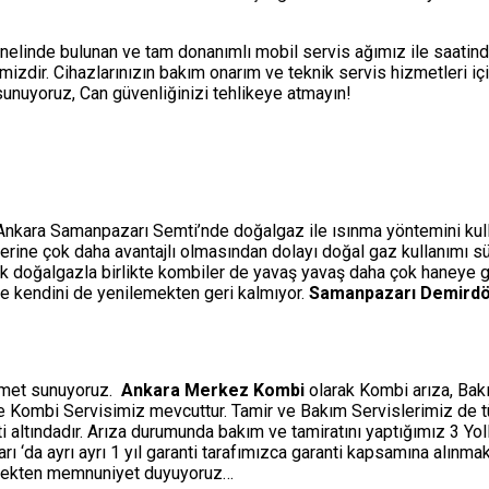
nelinde bulunan ve tam donanımlı mobil servis ağımız ile saatin
izdir. Cihazlarınızın bakım onarım ve teknik servis hizmetleri i
i sunuyoruz, Can güvenliğinizi tehlikeye atmayın!
 Ankara Samanpazarı Semti’nde doğalgaz ile ısınma yöntemini kullan
temlerine çok daha avantajlı olmasından dolayı doğal gaz kullanımı 
ak doğalgazla birlikte kombiler de yavaş yavaş daha çok haneye gi
rle kendini de yenilemekten geri kalmıyor.
Samanpazarı Demirdö
izmet sunuyoruz.
Ankara Merkez Kombi
olarak Kombi arıza, Bakı
ine Kombi Servisimiz mevcuttur. Tamir ve Bakım Servislerimiz de 
ti altındadır. Arıza durumunda bakım ve tamiratını yaptığımız 3 Y
‘da ayrı ayrı 1 yıl garanti tarafımızca garanti kapsamına alınmakt
etmekten memnuniyet duyuyoruz…