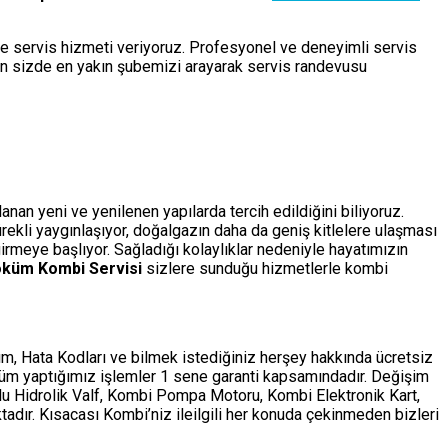
de servis hizmeti veriyoruz. Profesyonel ve deneyimli servis
çin sizde en yakın şubemizi arayarak servis randevusu
an yeni ve yenilenen yapılarda tercih edildiğini biliyoruz.
sürekli yaygınlaşıyor, doğalgazın daha da geniş kitlelere ulaşması
rmeye başlıyor. Sağladığı kolaylıklar nedeniyle hayatımızın
küm Kombi Servisi
sizlere sunduğu hizmetlerle kombi
m, Hata Kodları ve bilmek istediğiniz herşey hakkında ücretsiz
tüm yaptığımız işlemler 1 sene garanti kapsamındadır. Değişim
ollu Hidrolik Valf, Kombi Pompa Motoru, Kombi Elektronik Kart,
adır. Kısacası Kombi’niz ileilgili her konuda çekinmeden bizleri