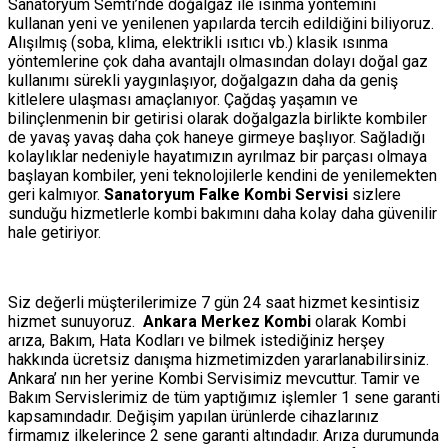
Sanatoryum Semti’nde doğalgaz ile ısınma yöntemini
kullanan yeni ve yenilenen yapılarda tercih edildiğini biliyoruz.
Alışılmış (soba, klima, elektrikli ısıtıcı vb.) klasik ısınma
yöntemlerine çok daha avantajlı olmasından dolayı doğal gaz
kullanımı sürekli yaygınlaşıyor, doğalgazın daha da geniş
kitlelere ulaşması amaçlanıyor. Çağdaş yaşamın ve
bilinçlenmenin bir getirisi olarak doğalgazla birlikte kombiler
de yavaş yavaş daha çok haneye girmeye başlıyor. Sağladığı
kolaylıklar nedeniyle hayatımızın ayrılmaz bir parçası olmaya
başlayan kombiler, yeni teknolojilerle kendini de yenilemekten
geri kalmıyor.
Sanatoryum Falke Kombi Servisi
sizlere
sunduğu hizmetlerle kombi bakımını daha kolay daha güvenilir
hale getiriyor.
Siz değerli müşterilerimize 7 gün 24 saat hizmet kesintisiz
hizmet sunuyoruz.
Ankara Merkez Kombi
olarak Kombi
arıza, Bakım, Hata Kodları ve bilmek istediğiniz herşey
hakkında ücretsiz danışma hizmetimizden yararlanabilirsiniz.
Ankara’ nın her yerine Kombi Servisimiz mevcuttur. Tamir ve
Bakım Servislerimiz de tüm yaptığımız işlemler 1 sene garanti
kapsamındadır. Değişim yapılan ürünlerde cihazlarınız
firmamız ilkelerince 2 sene garanti altındadır. Arıza durumunda