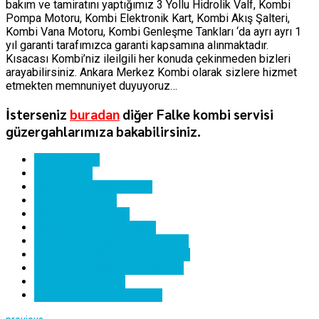
bakım ve tamiratını yaptığımız 3 Yollu Hidrolik Valf, Kombi
Pompa Motoru, Kombi Elektronik Kart, Kombi Akış Şalteri,
Kombi Vana Motoru, Kombi Genleşme Tankları ‘da ayrı ayrı 1
yıl garanti tarafımızca garanti kapsamına alınmaktadır.
Kısacası Kombi’niz ileilgili her konuda çekinmeden bizleri
arayabilirsiniz. Ankara Merkez Kombi olarak sizlere hizmet
etmekten memnuniyet duyuyoruz…
İsterseniz
buradan
diğer Falke kombi servisi
güzergahlarımıza bakabilirsiniz.
ankara kombi
falke kombi
falke kombi hata kodları
falke kombi kartı
falke kombi servisi
falke kombi yedek parça
sanatoryum falke kombi bakımı
sanatoryum falke kombi servisi
sanatoryum falke kombi tamiri
sanatoryum kombi
sanatoryum kombi servisi