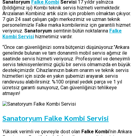
Sanatoryum
Falke Kombi
Servisi
17 yıldır yalnızca
(bildiğimiz işi) Kombi teknik servis hizmeti vermektedir.
Arızalanan Kombiniz artık sizin için problem olmaktan çıkıyor.
7 gün 24 saat çalışan çağrı merkezimiz ve uzman teknik
personelimizle Falke marka kombileriniz için garantili hizmet
veriyoruz.
Sanatoryum
semtinin bütün noktalarına
Falke
Kombi Servisi
hizmetimiz vardır.
“Önce can güvenliğinizi sonra bütçenizi düşünüyoruz.”Ankara
genelinde bulunan ve tam donanımlı mobil servis ağımız ile
saatinde servis hizmeti veriyoruz. Profesyonel ve deneyimli
servis teknisyenlerimiz güçlü bir servis olmamızda en büyük
destekçimizdir. Cihazlarınızın bakım onarım ve teknik servis
hizmetleri için sizde en yakın şubemizi arayarak servis
randevusu alabilirsiniz. %100 orijinal yedek parça ve 1 yıl
ücretsiz garanti sunuyoruz, Can güvenliğinizi tehlikeye
atmayın!
Sanatoryum Falke Kombi Servisi
Yüksek verimli ve çevreyle dost olan
Falke Kombi
‘nin Ankara