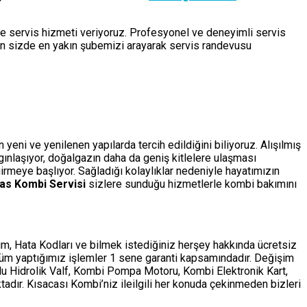
de servis hizmeti veriyoruz. Profesyonel ve deneyimli servis
çin sizde en yakın şubemizi arayarak servis randevusu
eni ve yenilenen yapılarda tercih edildiğini biliyoruz. Alışılmış
ygınlaşıyor, doğalgazın daha da geniş kitlelere ulaşması
rmeye başlıyor. Sağladığı kolaylıklar nedeniyle hayatımızın
s Kombi Servisi
sizlere sunduğu hizmetlerle kombi bakımını
m, Hata Kodları ve bilmek istediğiniz herşey hakkında ücretsiz
tüm yaptığımız işlemler 1 sene garanti kapsamındadır. Değişim
ollu Hidrolik Valf, Kombi Pompa Motoru, Kombi Elektronik Kart,
adır. Kısacası Kombi’niz ileilgili her konuda çekinmeden bizleri