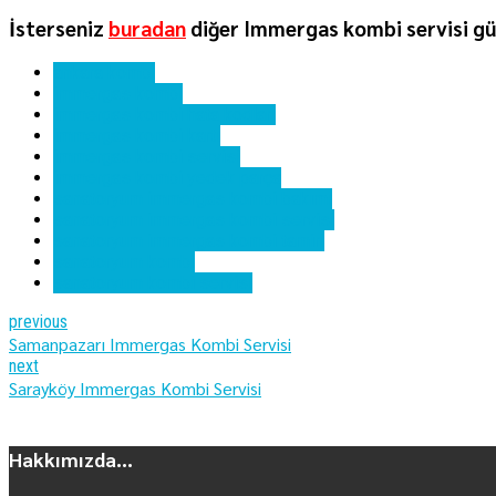
İsterseniz
buradan
diğer Immergas kombi servisi güz
ankara kombi
immergas kombi
immergas kombi hata kodları
immergas kombi kartı
immergas kombi servisi
immergas kombi yedek parça
sanatoryum immergas kombi bakımı
sanatoryum immergas kombi servisi
sanatoryum immergas kombi tamiri
sanatoryum kombi
sanatoryum kombi servisi
previous
Samanpazarı Immergas Kombi Servisi
next
Sarayköy Immergas Kombi Servisi
Hakkımızda...