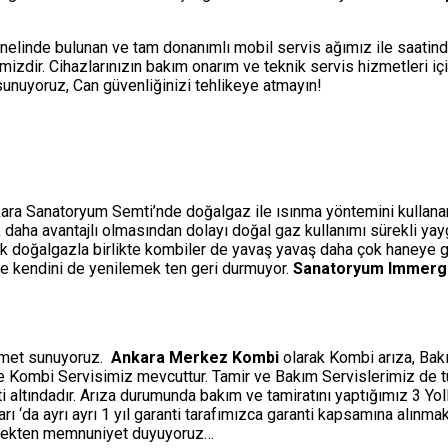
nelinde bulunan ve tam donanımlı mobil servis ağımız ile saatin
izdir. Cihazlarınızın bakım onarım ve teknik servis hizmetleri i
i sunuyoruz, Can güvenliğinizi tehlikeye atmayın!
kara Sanatoryum Semti’nde doğalgaz ile ısınma yöntemini kullanan y
çok daha avantajlı olmasından dolayı doğal gaz kullanımı sürekli ya
ak doğalgazla birlikte kombiler de yavaş yavaş daha çok haneye gi
rle kendini de yenilemek ten geri durmuyor.
Sanatoryum Immerga
izmet sunuyoruz.
Ankara Merkez Kombi
olarak Kombi arıza, Bakı
ine Kombi Servisimiz mevcuttur. Tamir ve Bakım Servislerimiz de 
ti altındadır. Arıza durumunda bakım ve tamiratını yaptığımız 3 Y
‘da ayrı ayrı 1 yıl garanti tarafımızca garanti kapsamına alınmakt
etmekten memnuniyet duyuyoruz…