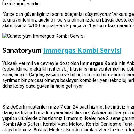
hizmetimiz vardır.
“Önce can güvenliğinizi sonra bütçenizi düşünüyoruz.”Ankara ge
teknisyenlerimiz güçlü bir servis olmamızda en büyük destekçim
alabilirsiniz. %100 orijinal yedek parça ve 1 yıl ücretsiz garant
Sanatoryum
Immergas Kombi Servisi
Yüksek verimli ve çevreyle dost olan
Immergas Kombi
‘nin An
(soba, klima, elektrikli ısıtıcı vb.) klasik ısınma yöntemlerine 
amaçlanıyor. Çağdaş yaşamın ve bilinçlenmenin bir getirisi olar
ayrılmaz bir parçası olmaya başlayan kombiler, yeni teknolojile
daha kolay daha güvenilir hale getiriyor.
Siz değerli müşterilerimize 7 gün 24 saat hizmet kesintisiz h
danışma hizmetimizden yararlanabilirsiniz. Ankara’ nın her yer
yapılan ürünlerde cihazlarınız firmamız ilkelerince 2 sene garan
Kombi Akış Şalteri, Kombi Vana Motoru, Kombi Genleşme Tankları 
arayabilirsiniz. Ankara Merkez Kombi olarak sizlere hizmet 