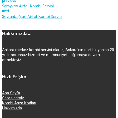
previous
Sarayköy Airfel Kombi Servisi
next
Seyranbağları Airfel Kombi Servisi
Hakkımızda...
Ankara merkez kombi servisi olarak, Ankara’nın dört bir yanına 20
yıldır sorunsuz hizmet ve memnuniyet sağlamaya devam
etmekteyiz.
Hızlı Erişim
Ana Sayfa
Servislerimiz
Kombi Arıza Kodları
Hakkımızda