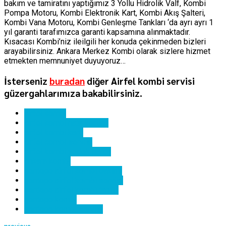
bakım ve tamiratını yaptığımız 3 Yollu Hidrolik Valf, Kombi
Pompa Motoru, Kombi Elektronik Kart, Kombi Akış Şalteri,
Kombi Vana Motoru, Kombi Genleşme Tankları ‘da ayrı ayrı 1
yıl garanti tarafımızca garanti kapsamına alınmaktadır.
Kısacası Kombi’niz ileilgili her konuda çekinmeden bizleri
arayabilirsiniz. Ankara Merkez Kombi olarak sizlere hizmet
etmekten memnuniyet duyuyoruz…
İsterseniz
buradan
diğer Airfel kombi servisi
güzergahlarımıza bakabilirsiniz.
airfel kombi
airfel kombi hata kodları
airfel kombi kartı
airfel kombi servisi
airfel kombi yedek parça
ankara kombi
şentepe airfel kombi bakımı
şentepe airfel kombi servisi
şentepe airfel kombi tamiri
şentepe kombi
şentepe kombi servisi