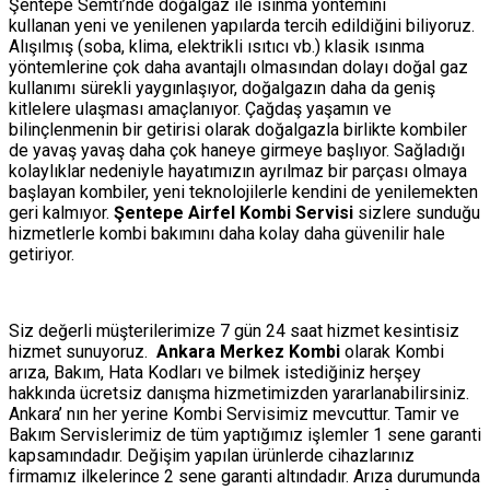
Şentepe Semti’nde doğalgaz ile ısınma yöntemini
kullanan yeni ve yenilenen yapılarda tercih edildiğini biliyoruz.
Alışılmış (soba, klima, elektrikli ısıtıcı vb.) klasik ısınma
yöntemlerine çok daha avantajlı olmasından dolayı doğal gaz
kullanımı sürekli yaygınlaşıyor, doğalgazın daha da geniş
kitlelere ulaşması amaçlanıyor. Çağdaş yaşamın ve
bilinçlenmenin bir getirisi olarak doğalgazla birlikte kombiler
de yavaş yavaş daha çok haneye girmeye başlıyor. Sağladığı
kolaylıklar nedeniyle hayatımızın ayrılmaz bir parçası olmaya
başlayan kombiler, yeni teknolojilerle kendini de yenilemekten
geri kalmıyor.
Şentepe Airfel Kombi Servisi
sizlere sunduğu
hizmetlerle kombi bakımını daha kolay daha güvenilir hale
getiriyor.
Siz değerli müşterilerimize 7 gün 24 saat hizmet kesintisiz
hizmet sunuyoruz.
Ankara Merkez Kombi
olarak Kombi
arıza, Bakım, Hata Kodları ve bilmek istediğiniz herşey
hakkında ücretsiz danışma hizmetimizden yararlanabilirsiniz.
Ankara’ nın her yerine Kombi Servisimiz mevcuttur. Tamir ve
Bakım Servislerimiz de tüm yaptığımız işlemler 1 sene garanti
kapsamındadır. Değişim yapılan ürünlerde cihazlarınız
firmamız ilkelerince 2 sene garanti altındadır. Arıza durumunda