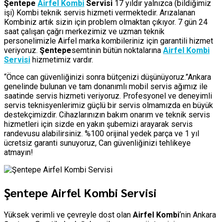
Şentepe
Airfel Kombi
Servisi
17 yıldır yalnızca (bildiğimiz
işi) Kombi teknik servis hizmeti vermektedir. Arızalanan
Kombiniz artık sizin için problem olmaktan çıkıyor. 7 gün 24
saat çalışan çağrı merkezimiz ve uzman teknik
personelimizle Airfel marka kombileriniz için garantili hizmet
veriyoruz.
Şentepe
semtinin bütün noktalarına
Airfel Kombi
Servisi
hizmetimiz vardır.
“Önce can güvenliğinizi sonra bütçenizi düşünüyoruz.”Ankara
genelinde bulunan ve tam donanımlı mobil servis ağımız ile
saatinde servis hizmeti veriyoruz. Profesyonel ve deneyimli
servis teknisyenlerimiz güçlü bir servis olmamızda en büyük
destekçimizdir. Cihazlarınızın bakım onarım ve teknik servis
hizmetleri için sizde en yakın şubemizi arayarak servis
randevusu alabilirsiniz. %100 orijinal yedek parça ve 1 yıl
ücretsiz garanti sunuyoruz, Can güvenliğinizi tehlikeye
atmayın!
Şentepe Airfel Kombi Servisi
Yüksek verimli ve çevreyle dost olan
Airfel Kombi
‘nin Ankara