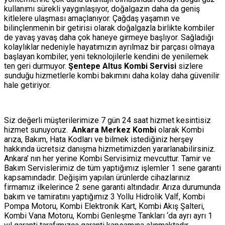
kullanımı sürekli yaygınlaşıyor, doğalgazın daha da geniş
kitlelere ulaşması amaçlanıyor. Çağdaş yaşamın ve
bilinçlenmenin bir getirisi olarak doğalgazla birlikte kombiler
de yavaş yavaş daha çok haneye girmeye başlıyor. Sağladığı
kolaylıklar nedeniyle hayatımızın ayrılmaz bir parçası olmaya
başlayan kombiler, yeni teknolojilerle kendini de yenilemek
ten geri durmuyor.
Şentepe Altus Kombi Servisi
sizlere
sunduğu hizmetlerle kombi bakımını daha kolay daha güvenilir
hale getiriyor.
Siz değerli müşterilerimize 7 gün 24 saat hizmet kesintisiz
hizmet sunuyoruz.
Ankara Merkez Kombi
olarak Kombi
arıza, Bakım, Hata Kodları ve bilmek istediğiniz herşey
hakkında ücretsiz danışma hizmetimizden yararlanabilirsiniz.
Ankara’ nın her yerine Kombi Servisimiz mevcuttur. Tamir ve
Bakım Servislerimiz de tüm yaptığımız işlemler 1 sene garanti
kapsamındadır. Değişim yapılan ürünlerde cihazlarınız
firmamız ilkelerince 2 sene garanti altındadır. Arıza durumunda
bakım ve tamiratını yaptığımız 3 Yollu Hidrolik Valf, Kombi
Pompa Motoru, Kombi Elektronik Kart, Kombi Akış Şalteri,
Kombi Vana Motoru, Kombi Genleşme Tankları ‘da ayrı ayrı 1