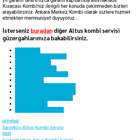
yıl garanti tarafımızca garanti kapsamına alınmaktadır.
Kısacası Kombi’niz ileilgili her konuda çekinmeden bizleri
arayabilirsiniz. Ankara Merkez Kombi olarak sizlere hizmet
etmekten memnuniyet duyuyoruz…
İsterseniz
buradan
diğer Altus kombi servisi
güzergahlarımıza bakabilirsiniz.
altus kombi
altus kombi hata kodları
altus kombi kartı
altus kombi servisi
altus kombi yedek parça
ankara kombi
Şentepe altus kombi bakımı
şentepe altus kombi servisi
şentepe altus kombi tamiri
şentepe kombi
şentepe kombi servisi
previous
Sarayköy Altus Kombi Servisi
next
Seyranbağları Altus Kombi Servisi