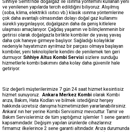
Sıhhiye Semti’nde doğalgaz ile ısınma yöntemini kullanan yeni
ve yenilenen yapılarda tercih edildiğini biliyoruz. Alışılmış
(soba, klima, elektrikli ısıtıcı vb.) klasik ısınma yöntemlerine
çok daha avantajlı olmasından dolayı doğal gaz kullanımı
sürekli yaygınlaşıyor, doğalgazın daha da geniş kitlelere
ulaşması amaçlanıyor. Çağdaş yaşamın ve bilinçlenmenin bir
getirisi olarak doğalgazla birlikte kombiler de yavaş yavaş
daha çok haneye girmeye başlıyor. Sağladığı kolaylıklar
nedeniyle hayatımızın ayrılmaz bir parçası olmaya başlayan
kombiler, yeni teknolojilerle kendini de yenilemek ten geri
durmuyor.
Sıhhiye Altus Kombi Servisi
sizlere sunduğu
hizmetlerle kombi bakımını daha kolay daha güvenilir hale
getiriyor.
Siz değerli müşterilerimize 7 gün 24 saat hizmet kesintisiz
hizmet sunuyoruz.
Ankara Merkez Kombi
olarak Kombi
arıza, Bakım, Hata Kodları ve bilmek istediğiniz herşey
hakkında ücretsiz danışma hizmetimizden yararlanabilirsiniz.
Ankara’ nın her yerine Kombi Servisimiz mevcuttur. Tamir ve
Bakım Servislerimiz de tüm yaptığımız işlemler 1 sene garanti
kapsamındadır. Değişim yapılan ürünlerde cihazlarınız
firmamız ilkelerince 2 sene garanti altındadır. Arıza durumunda