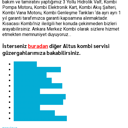
bakım ve tamiratını yaptığımız 3 Yollu Hidrolik Valf, Kombi
Pompa Motoru, Kombi Elektronik Kart, Kombi Akış Şalteri,
Kombi Vana Motoru, Kombi Genleşme Tankları ‘da ayrı ayrı 1
yıl garanti tarafımızca garanti kapsamına alınmaktadır.
Kısacası Kombi’niz ileilgili her konuda çekinmeden bizleri
arayabilirsiniz. Ankara Merkez Kombi olarak sizlere hizmet
etmekten memnuniyet duyuyoruz…
İsterseniz
buradan
diğer Altus kombi servisi
güzergahlarımıza bakabilirsiniz.
altus kombi
altus kombi hata kodları
altus kombi kartı
altus kombi servisi
altus kombi yedek parça
ankara kombi
siteler altus kombi servisi
siteler altus kombi tamiri
siteler kombi
siteler kombi servisi
Sıhhiye altus kombi bakımı