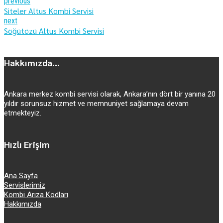
previous
Siteler Altus Kombi Servisi
next
Söğütözü Altus Kombi Servisi
Hakkımızda...
Ankara merkez kombi servisi olarak, Ankara’nın dört bir yanına 20
yıldır sorunsuz hizmet ve memnuniyet sağlamaya devam
etmekteyiz.
Hızlı Erişim
Ana Sayfa
Servislerimiz
Kombi Arıza Kodları
Hakkımızda