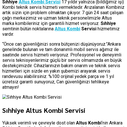
Sıhhiye
Altus Kombi Servisi
17 yıldır yalnızca (bildiğimiz işi)
Kombi teknik servis hizmeti vermektedir. Arızalanan Kombiniz
artık sizin için problem olmaktan çıkıyor. 7 gün 24 saat çalışan
çağrı merkezimiz ve uzman teknik personelimizle Altus
marka kombileriniz için garantili hizmet veriyoruz.
Sıhhiye
semtinin bütün noktalarına
Altus Kombi
Servisi
hizmetimiz
vardır.
“Önce can güvenliğinizi sonra bütçenizi düşünüyoruz.”Ankara
genelinde bulunan ve tam donanımlı mobil servis ağımız ile
saatinde servis hizmeti veriyoruz. Profesyonel ve deneyimli
servis teknisyenlerimiz güçlü bir servis olmamızda en büyük
destekçimizdir. Cihazlarınızın bakım onarım ve teknik servis
hizmetleri için sizde en yakın şubemizi arayarak servis
randevusu alabilirsiniz. %100 orijinal yedek parça ve 1 yıl
ücretsiz garanti sunuyoruz, Can güvenliğinizi tehlikeye
atmayın!
Sıhhiye Altus Kombi Servisi
Yüksek verimli ve çevreyle dost olan
Altus Kombi
‘nin Ankara