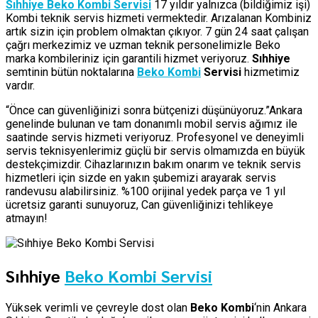
Sıhhiye Beko Kombi Servisi
17 yıldır yalnızca (bildiğimiz işi)
Kombi teknik servis hizmeti vermektedir. Arızalanan Kombiniz
artık sizin için problem olmaktan çıkıyor. 7 gün 24 saat çalışan
çağrı merkezimiz ve uzman teknik personelimizle Beko
marka kombileriniz için garantili hizmet veriyoruz.
Sıhhiye
semtinin bütün noktalarına
Beko Kombi
Servisi
hizmetimiz
vardır.
“Önce can güvenliğinizi sonra bütçenizi düşünüyoruz.”Ankara
genelinde bulunan ve tam donanımlı mobil servis ağımız ile
saatinde servis hizmeti veriyoruz. Profesyonel ve deneyimli
servis teknisyenlerimiz güçlü bir servis olmamızda en büyük
destekçimizdir. Cihazlarınızın bakım onarım ve teknik servis
hizmetleri için sizde en yakın şubemizi arayarak servis
randevusu alabilirsiniz. %100 orijinal yedek parça ve 1 yıl
ücretsiz garanti sunuyoruz, Can güvenliğinizi tehlikeye
atmayın!
Sıhhiye
Beko Kombi Servisi
Yüksek verimli ve çevreyle dost olan
Beko Kombi
‘nin Ankara