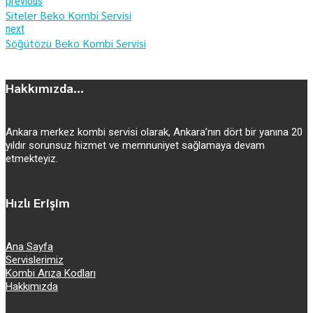
previous
Siteler Beko Kombi Servisi
next
Söğütözü Beko Kombi Servisi
Hakkımızda...
Ankara merkez kombi servisi olarak, Ankara’nın dört bir yanına 20
yıldır sorunsuz hizmet ve memnuniyet sağlamaya devam
etmekteyiz.
Hızlı Erişim
Ana Sayfa
Servislerimiz
Kombi Arıza Kodları
Hakkımızda