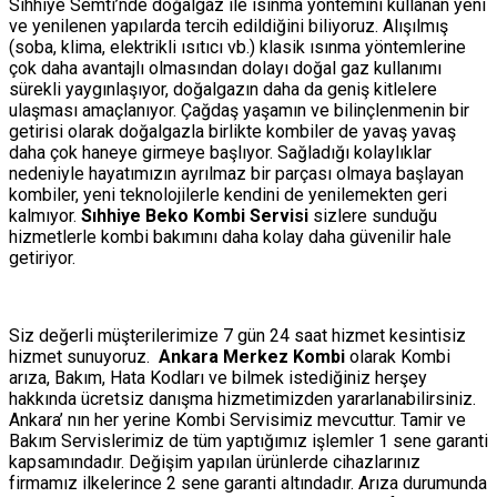
Sıhhiye Semti’nde doğalgaz ile ısınma yöntemini kullanan yeni
ve yenilenen yapılarda tercih edildiğini biliyoruz. Alışılmış
(soba, klima, elektrikli ısıtıcı vb.) klasik ısınma yöntemlerine
çok daha avantajlı olmasından dolayı doğal gaz kullanımı
sürekli yaygınlaşıyor, doğalgazın daha da geniş kitlelere
ulaşması amaçlanıyor. Çağdaş yaşamın ve bilinçlenmenin bir
getirisi olarak doğalgazla birlikte kombiler de yavaş yavaş
daha çok haneye girmeye başlıyor. Sağladığı kolaylıklar
nedeniyle hayatımızın ayrılmaz bir parçası olmaya başlayan
kombiler, yeni teknolojilerle kendini de yenilemekten geri
kalmıyor.
Sıhhiye Beko Kombi Servisi
sizlere sunduğu
hizmetlerle kombi bakımını daha kolay daha güvenilir hale
getiriyor.
Siz değerli müşterilerimize 7 gün 24 saat hizmet kesintisiz
hizmet sunuyoruz.
Ankara Merkez Kombi
olarak Kombi
arıza, Bakım, Hata Kodları ve bilmek istediğiniz herşey
hakkında ücretsiz danışma hizmetimizden yararlanabilirsiniz.
Ankara’ nın her yerine Kombi Servisimiz mevcuttur. Tamir ve
Bakım Servislerimiz de tüm yaptığımız işlemler 1 sene garanti
kapsamındadır. Değişim yapılan ürünlerde cihazlarınız
firmamız ilkelerince 2 sene garanti altındadır. Arıza durumunda