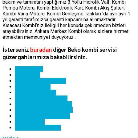
bakım ve tamiratını yaptığımız 3 Yollu Hidrolik Valf, Kombi
Pompa Motoru, Kombi Elektronik Kart, Kombi Akış Şalteri,
Kombi Vana Motoru, Kombi Genleşme Tankları ‘da ayrı ayrı 1
yıl garanti tarafımızca garanti kapsamına alınmaktadır.
Kısacası Kombi’niz ileilgili her konuda çekinmeden bizleri
arayabilirsiniz. Ankara Merkez Kombi olarak sizlere hizmet
etmekten memnuniyet duyuyoruz…
İsterseniz
buradan
diğer Beko kombi servisi
güzergahlarımıza bakabilirsiniz.
ankara kombi
beko kombi
beko kombi hata kodları
beko kombi kartı
beko kombi servisi
beko kombi yedek parça
sıhhiye beko kombi bakımı
sıhhiye beko kombi servisi
sıhhiye beko kombi tamiri
sıhhıye kombi
sıhhıye kombi servisi