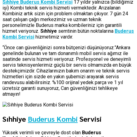
Sıhhiye Buderus Kombi Servisi
17 yıldır yalnızca (bildiğimiz
işi) Kombi teknik servis hizmeti vermektedir. Arızalanan
Kombiniz artık sizin için problem olmaktan çıkıyor. 7 gün 24
saat çalışan çağrı merkezimiz ve uzman teknik
personelimizle Buderus marka kombileriniz için garantili
hizmet veriyoruz.
Sıhhiye
semtinin bütün noktalarına
Buderus
Kombi Servisi
hizmetimiz vardır.
“Önce can güvenliğinizi sonra bütçenizi düşünüyoruz.”Ankara
genelinde bulunan ve tam donanımlı mobil servis ağımız ile
saatinde servis hizmeti veriyoruz. Profesyonel ve deneyimli
servis teknisyenlerimiz güçlü bir servis olmamızda en büyük
destekçimizdir. Cihazlarınızın bakım onarım ve teknik servis
hizmetleri için sizde en yakın şubemizi arayarak servis
randevusu alabilirsiniz. %100 orijinal yedek parça ve 1 yıl
ücretsiz garanti sunuyoruz, Can güvenliğinizi tehlikeye
atmayın!
Sıhhiye
Buderus Kombi
Servisi
Yüksek verimli ve çevreyle dost olan
Buderus