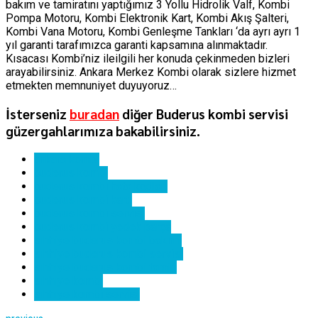
bakım ve tamiratını yaptığımız 3 Yollu Hidrolik Valf, Kombi
Pompa Motoru, Kombi Elektronik Kart, Kombi Akış Şalteri,
Kombi Vana Motoru, Kombi Genleşme Tankları ‘da ayrı ayrı 1
yıl garanti tarafımızca garanti kapsamına alınmaktadır.
Kısacası Kombi’niz ileilgili her konuda çekinmeden bizleri
arayabilirsiniz. Ankara Merkez Kombi olarak sizlere hizmet
etmekten memnuniyet duyuyoruz…
İsterseniz
buradan
diğer Buderus kombi servisi
güzergahlarımıza bakabilirsiniz.
ankara kombi
buderus kombi
buderus kombi hata kodları
buderus kombi kartı
buderus kombi servisi
buderus kombi yedek parça
sıhhiye buderus kombi bakımı
sıhhiye buderus kombi servisi
sıhhiye buderus kombi tamiri
sıhhıye kombi
sıhhıye kombi servisi