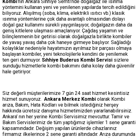
Kombi
‘nin Ankara Sıhhiye Semti’nde doğalgaz ile ısınma
yöntemini kullanan yeni ve yenilenen yapılarda tercih edildiğini
biliyoruz. Alışılmış (soba, klima, elektrikli ısıtıcı vb.) klasik
ısınma yöntemlerine çok daha avantajlı olmasından dolayı
doğal gaz kullanımı sürekli yaygınlaşıyor, doğalgazın daha da
geniş kitlelere ulaşması amaçlanıyor. Çağdaş yaşamın ve
bilinçlenmenin bir getirisi olarak doğalgazla birlikte kombiler
de yavaş yavaş daha çok haneye girmeye başlıyor. Sağladığı
kolaylıklar nedeniyle hayatımızın ayrılmaz bir parçası olmaya
başlayan kombiler, yeni teknolojilerle kendini de yenilemek
ten geri durmuyor.
Sıhhiye Buderus Kombi Servisi
sizlere
sunduğu hizmetlerle kombi bakımını daha kolay daha güvenilir
hale getiriyor.
Siz değerli müşterilerimize 7 gün 24 saat hizmet kesintisiz
hizmet sunuyoruz.
Ankara Merkez Kombi
olarak Kombi
arıza, Bakım, Hata Kodları ve bilmek istediğiniz herşey
hakkında ücretsiz danışma hizmetimizden yararlanabilirsiniz.
Ankara’ nın her yerine Kombi Servisimiz mevcuttur. Tamir ve
Bakım Servislerimiz de tüm yaptığımız işlemler 1 sene garanti
kapsamındadır. Değişim yapılan ürünlerde cihazlarınız
firmamız ilkelerince 2 sene garanti altındadır. Arıza durumunda