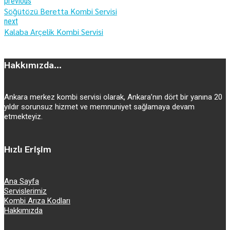
previous
Söğütözü Beretta Kombi Servisi
next
Kalaba Arçelik Kombi Servisi
Hakkımızda...
Ankara merkez kombi servisi olarak, Ankara’nın dört bir yanına 20
yıldır sorunsuz hizmet ve memnuniyet sağlamaya devam
etmekteyiz.
Hızlı Erişim
Ana Sayfa
Servislerimiz
Kombi Arıza Kodları
Hakkımızda