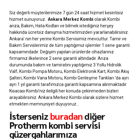
Siz değerli müşterilerimize 7 gün 24 saat hizmet kesintisiz
hizmet sunuyoruz.
Ankara Merkez Kombi
olarak Kombi
arıza, Bakım, Hata Kodları ve bilmek istediğiniz herşey
hakkında ücretsiz danışma hizmetimizden yararlanabilirsiniz.
Ankara’ nın her yerine Kombi Servisimiz mevcuttur. Tamir ve
Bakım Servislerimiz de tüm yaptığımız işlemler 1 sene garanti
kapsamındadır. Değişim yapılan ürünlerde cihazlarınız
firmamız ilkelerince 2 sene garanti altındadır. Arıza
durumunda bakım ve tamiratını yaptığımız 3 Yollu Hidrolik
Valf, Kombi Pompa Motoru, Kombi Elektronik Kart, Kombi Akış
Şalteri, Kombi Vana Motoru, Kombi Genleşme Tankları ‘da ayrı
ayrı 1 yıl garanti tarafımızca garanti kapsamına alınmaktadır.
Kısacası Kombi’niz ileilgili her konuda çekinmeden bizleri
arayabilirsiniz. Ankara Merkez Kombi olarak sizlere hizmet
etmekten memnuniyet duyuyoruz…
İsterseniz
buradan
diğer
Protherm kombi servisi
güzergahlarımıza