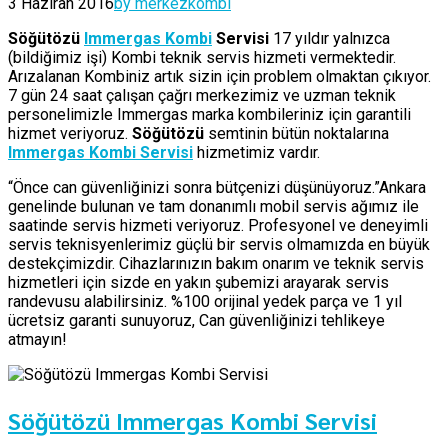
3 Haziran 2016
by merkezkombi
Söğütözü
Immergas Kombi
Servisi
17 yıldır yalnızca
(bildiğimiz işi) Kombi teknik servis hizmeti vermektedir.
Arızalanan Kombiniz artık sizin için problem olmaktan çıkıyor.
7 gün 24 saat çalışan çağrı merkezimiz ve uzman teknik
personelimizle Immergas marka kombileriniz için garantili
hizmet veriyoruz.
Söğütözü
semtinin bütün noktalarına
Immergas Kombi Servisi
hizmetimiz vardır.
“Önce can güvenliğinizi sonra bütçenizi düşünüyoruz.”Ankara
genelinde bulunan ve tam donanımlı mobil servis ağımız ile
saatinde servis hizmeti veriyoruz. Profesyonel ve deneyimli
servis teknisyenlerimiz güçlü bir servis olmamızda en büyük
destekçimizdir. Cihazlarınızın bakım onarım ve teknik servis
hizmetleri için sizde en yakın şubemizi arayarak servis
randevusu alabilirsiniz. %100 orijinal yedek parça ve 1 yıl
ücretsiz garanti sunuyoruz, Can güvenliğinizi tehlikeye
atmayın!
Söğütözü Immergas Kombi Servisi