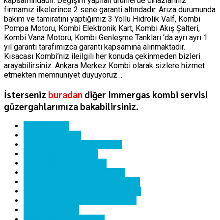
kapsamındadır. Değişim yapılan ürünlerde cihazlarınız
firmamız ilkelerince 2 sene garanti altındadır. Arıza durumunda
bakım ve tamiratını yaptığımız 3 Yollu Hidrolik Valf, Kombi
Pompa Motoru, Kombi Elektronik Kart, Kombi Akış Şalteri,
Kombi Vana Motoru, Kombi Genleşme Tankları ‘da ayrı ayrı 1
yıl garanti tarafımızca garanti kapsamına alınmaktadır.
Kısacası Kombi’niz ileilgili her konuda çekinmeden bizleri
arayabilirsiniz. Ankara Merkez Kombi olarak sizlere hizmet
etmekten memnuniyet duyuyoruz…
İsterseniz
buradan
diğer Immergas kombi servisi
güzergahlarımıza bakabilirsiniz.
ankara kombi
immergas kombi
immergas kombi hata kodları
immergas kombi kartı
immergas kombi servisi
immergas kombi yedek parça
söğütözü immergas kombi bakımı
söğütözü immergas kombi servisi
söğütözü immergas kombi tamiri
söğütözü kombi
söğütözü kombi servisi