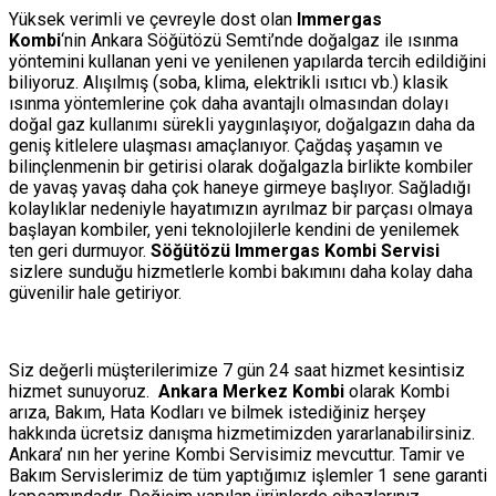
Yüksek verimli ve çevreyle dost olan
Immergas
Kombi
‘nin Ankara Söğütözü Semti’nde doğalgaz ile ısınma
yöntemini kullanan yeni ve yenilenen yapılarda tercih edildiğini
biliyoruz. Alışılmış (soba, klima, elektrikli ısıtıcı vb.) klasik
ısınma yöntemlerine çok daha avantajlı olmasından dolayı
doğal gaz kullanımı sürekli yaygınlaşıyor, doğalgazın daha da
geniş kitlelere ulaşması amaçlanıyor. Çağdaş yaşamın ve
bilinçlenmenin bir getirisi olarak doğalgazla birlikte kombiler
de yavaş yavaş daha çok haneye girmeye başlıyor. Sağladığı
kolaylıklar nedeniyle hayatımızın ayrılmaz bir parçası olmaya
başlayan kombiler, yeni teknolojilerle kendini de yenilemek
ten geri durmuyor.
Söğütözü Immergas Kombi Servisi
sizlere sunduğu hizmetlerle kombi bakımını daha kolay daha
güvenilir hale getiriyor.
Siz değerli müşterilerimize 7 gün 24 saat hizmet kesintisiz
hizmet sunuyoruz.
Ankara Merkez Kombi
olarak Kombi
arıza, Bakım, Hata Kodları ve bilmek istediğiniz herşey
hakkında ücretsiz danışma hizmetimizden yararlanabilirsiniz.
Ankara’ nın her yerine Kombi Servisimiz mevcuttur. Tamir ve
Bakım Servislerimiz de tüm yaptığımız işlemler 1 sene garanti