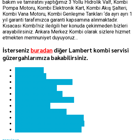
bakım ve tamiratını yaptığımız 3 Yollu Hidrolik Valf, Kombi
Pompa Motoru, Kombi Elektronik Kart, Kombi Akış Şalteri,
Kombi Vana Motoru, Kombi Genleşme Tankları ‘da ayrı ayrı 1
yıl garanti tarafımızca garanti kapsamına alınmaktadır.
Kısacası Kombi’niz ileilgili her konuda çekinmeden bizleri
arayabilirsiniz. Ankara Merkez Kombi olarak sizlere hizmet
etmekten memnuniyet duyuyoruz…
İsterseniz
buradan
diğer Lambert kombi servisi
güzergahlarımıza bakabilirsiniz.
ankara kombi
lambert kombi
lambert kombi hata kodları
lambert kombi kartı
lambert kombi servisi
lambert kombi yedek parça
söğütözü kombi
söğütözü kombi servisi
söğütözü lambert kombi bakımı
söğütözü lambert kombi servisi
söğütözü lambert kombi tamiri