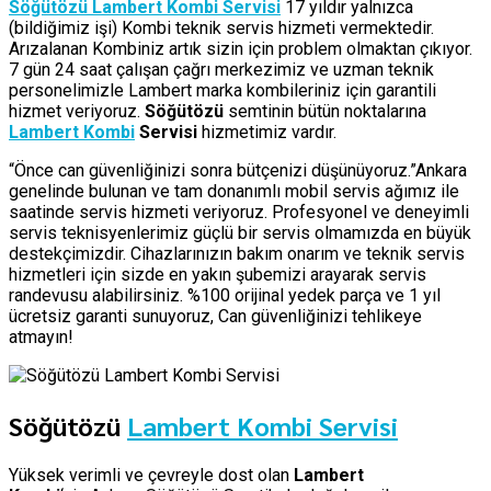
Söğütözü Lambert Kombi Servisi
17 yıldır yalnızca
(bildiğimiz işi) Kombi teknik servis hizmeti vermektedir.
Arızalanan Kombiniz artık sizin için problem olmaktan çıkıyor.
7 gün 24 saat çalışan çağrı merkezimiz ve uzman teknik
personelimizle Lambert marka kombileriniz için garantili
hizmet veriyoruz.
Söğütözü
semtinin bütün noktalarına
Lambert Kombi
Servisi
hizmetimiz vardır.
“Önce can güvenliğinizi sonra bütçenizi düşünüyoruz.”Ankara
genelinde bulunan ve tam donanımlı mobil servis ağımız ile
saatinde servis hizmeti veriyoruz. Profesyonel ve deneyimli
servis teknisyenlerimiz güçlü bir servis olmamızda en büyük
destekçimizdir. Cihazlarınızın bakım onarım ve teknik servis
hizmetleri için sizde en yakın şubemizi arayarak servis
randevusu alabilirsiniz. %100 orijinal yedek parça ve 1 yıl
ücretsiz garanti sunuyoruz, Can güvenliğinizi tehlikeye
atmayın!
Söğütözü
Lambert Kombi Servisi
Yüksek verimli ve çevreyle dost olan
Lambert