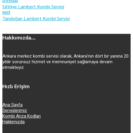
previous
Sıhhiye Lambert Kombi Servisi
next
Tandoğan Lambert Kombi Servisi
Hakkımızda...
Ankara merkez kombi servisi olarak, Ankara’nın dört bir yanına 20
yıldır sorunsuz hizmet ve memnuniyet sağlamaya devam
etmekteyiz.
Hızlı Erişim
Ana Sayfa
Servislerimiz
Kombi Arıza Kodları
Hakkımızda