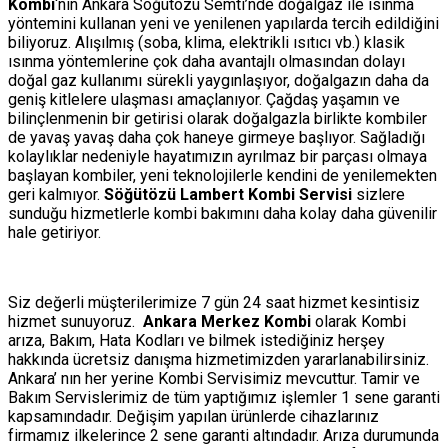
Kombi
‘nin Ankara Söğütözü Semti’nde doğalgaz ile ısınma
yöntemini kullanan yeni ve yenilenen yapılarda tercih edildiğini
biliyoruz. Alışılmış (soba, klima, elektrikli ısıtıcı vb.) klasik
ısınma yöntemlerine çok daha avantajlı olmasından dolayı
doğal gaz kullanımı sürekli yaygınlaşıyor, doğalgazın daha da
geniş kitlelere ulaşması amaçlanıyor. Çağdaş yaşamın ve
bilinçlenmenin bir getirisi olarak doğalgazla birlikte kombiler
de yavaş yavaş daha çok haneye girmeye başlıyor. Sağladığı
kolaylıklar nedeniyle hayatımızın ayrılmaz bir parçası olmaya
başlayan kombiler, yeni teknolojilerle kendini de yenilemekten
geri kalmıyor.
Söğütözü Lambert Kombi Servisi
sizlere
sunduğu hizmetlerle kombi bakımını daha kolay daha güvenilir
hale getiriyor.
Siz değerli müşterilerimize 7 gün 24 saat hizmet kesintisiz
hizmet sunuyoruz.
Ankara Merkez Kombi
olarak Kombi
arıza, Bakım, Hata Kodları ve bilmek istediğiniz herşey
hakkında ücretsiz danışma hizmetimizden yararlanabilirsiniz.
Ankara’ nın her yerine Kombi Servisimiz mevcuttur. Tamir ve
Bakım Servislerimiz de tüm yaptığımız işlemler 1 sene garanti
kapsamındadır. Değişim yapılan ürünlerde cihazlarınız
firmamız ilkelerince 2 sene garanti altındadır. Arıza durumunda