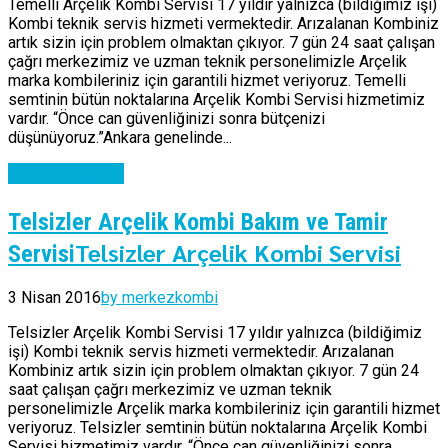
Temelli Arçelik Kombi Servisi 17 yıldır yalnızca (bildiğimiz işi)
Kombi teknik servis hizmeti vermektedir. Arızalanan Kombiniz
artık sizin için problem olmaktan çıkıyor. 7 gün 24 saat çalışan
çağrı merkezimiz ve uzman teknik personelimizle Arçelik
marka kombileriniz için garantili hizmet veriyoruz. Temelli
semtinin bütün noktalarına Arçelik Kombi Servisi hizmetimiz
vardır. “Önce can güvenliğinizi sonra bütçenizi
düşünüyoruz.”Ankara genelinde...
Continue reading
Telsizler Arçelik Kombi Bakım ve Tamir
Telsizler Arçelik Kombi Servisi
Servisi
3 Nisan 2016
by merkezkombi
Telsizler Arçelik Kombi Servisi 17 yıldır yalnızca (bildiğimiz
işi) Kombi teknik servis hizmeti vermektedir. Arızalanan
Kombiniz artık sizin için problem olmaktan çıkıyor. 7 gün 24
saat çalışan çağrı merkezimiz ve uzman teknik
personelimizle Arçelik marka kombileriniz için garantili hizmet
veriyoruz. Telsizler semtinin bütün noktalarına Arçelik Kombi
Servisi hizmetimiz vardır. “Önce can güvenliğinizi sonra