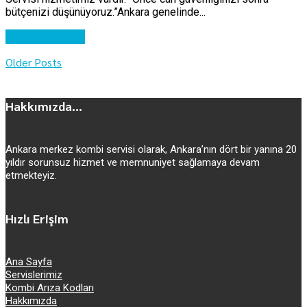
bütçenizi düşünüyoruz.”Ankara genelinde...
Continue reading
Older Posts
Hakkımızda...
Ankara merkez kombi servisi olarak, Ankara’nın dört bir yanına 20
yıldır sorunsuz hizmet ve memnuniyet sağlamaya devam
etmekteyiz.
Hızlı Erişim
Ana Sayfa
Servislerimiz
Kombi Arıza Kodları
Hakkımızda