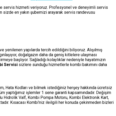
de servis hizmeti veriyoruz. Profesyonel ve deneyimli servis
çin sizde en yakın şubemizi arayarak servis randevusu
 yenilenen yapılarda tercih edildiğini biliyoruz. Alışılmış
ygınlaşıyor, doğalgazın daha da geniş kitlelere ulaşması
rmeye başlıyor. Sağladığı kolaylıklar nedeniyle hayatımızın
bi Servisi
sizlere sunduğu hizmetlerle kombi bakımını daha
m, Hata Kodları ve bilmek istediğiniz herşey hakkında ücretsiz
tüm yaptığımız işlemler 1 sene garanti kapsamındadır. Değişim
ollu Hidrolik Valf, Kombi Pompa Motoru, Kombi Elektronik Kart,
adır. Kısacası Kombi’niz ileilgili her konuda çekinmeden bizleri