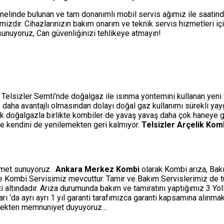
nelinde bulunan ve tam donanımlı mobil servis ağımız ile saatin
izdir. Cihazlarınızın bakım onarım ve teknik servis hizmetleri i
i sunuyoruz, Can güvenliğinizi tehlikeye atmayın!
 Telsizler Semti’nde doğalgaz ile ısınma yöntemini kullanan yeni ve
çok daha avantajlı olmasından dolayı doğal gaz kullanımı sürekli ya
ak doğalgazla birlikte kombiler de yavaş yavaş daha çok haneye gi
rle kendini de yenilemekten geri kalmıyor.
Telsizler Arçelik Kom
izmet sunuyoruz.
Ankara Merkez Kombi
olarak Kombi arıza, Bakı
ine Kombi Servisimiz mevcuttur. Tamir ve Bakım Servislerimiz de 
ti altındadır. Arıza durumunda bakım ve tamiratını yaptığımız 3 Y
‘da ayrı ayrı 1 yıl garanti tarafımızca garanti kapsamına alınmakt
etmekten memnuniyet duyuyoruz…