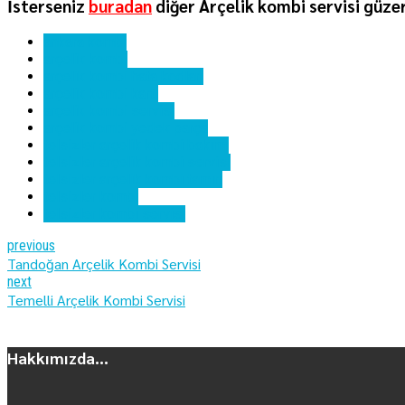
İsterseniz
buradan
diğer Arçelik kombi servisi güzer
ankara kombi
arçelik kombi
arçelik kombi hata kodları
arçelik kombi kartı
arçelik kombi servisi
arçelik kombi yedek parça
telsizler arçelik kombi bakımı
telsizler arçelik kombi servisi
telsizler arçelik kombi tamiri
telsizler kombi
telsizler kombi servisi
previous
Tandoğan Arçelik Kombi Servisi
next
Temelli Arçelik Kombi Servisi
Hakkımızda...