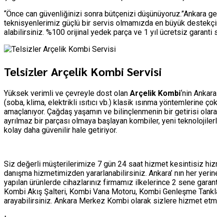
“Önce can güvenliğinizi sonra bütçenizi düşünüyoruz.”Ankara ge
teknisyenlerimiz güçlü bir servis olmamızda en büyük destekçim
alabilirsiniz. %100 orijinal yedek parça ve 1 yıl ücretsiz garant
Telsizler Arçelik Kombi Servisi
Yüksek verimli ve çevreyle dost olan
Arçelik Kombi
‘nin Ankara
(soba, klima, elektrikli ısıtıcı vb.) klasik ısınma yöntemlerine 
amaçlanıyor. Çağdaş yaşamın ve bilinçlenmenin bir getirisi olar
ayrılmaz bir parçası olmaya başlayan kombiler, yeni teknolojile
kolay daha güvenilir hale getiriyor.
Siz değerli müşterilerimize 7 gün 24 saat hizmet kesintisiz h
danışma hizmetimizden yararlanabilirsiniz. Ankara’ nın her yer
yapılan ürünlerde cihazlarınız firmamız ilkelerince 2 sene garan
Kombi Akış Şalteri, Kombi Vana Motoru, Kombi Genleşme Tankları 
arayabilirsiniz. Ankara Merkez Kombi olarak sizlere hizmet 