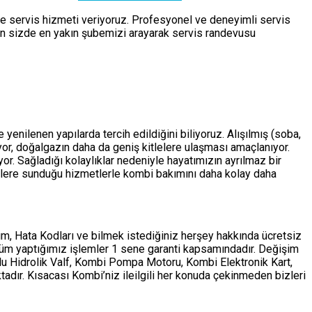
de servis hizmeti veriyoruz. Profesyonel ve deneyimli servis
çin sizde en yakın şubemizi arayarak servis randevusu
enilenen yapılarda tercih edildiğini biliyoruz. Alışılmış (soba,
ıyor, doğalgazın daha da geniş kitlelere ulaşması amaçlanıyor.
r. Sağladığı kolaylıklar nedeniyle hayatımızın ayrılmaz bir
lere sunduğu hizmetlerle kombi bakımını daha kolay daha
m, Hata Kodları ve bilmek istediğiniz herşey hakkında ücretsiz
tüm yaptığımız işlemler 1 sene garanti kapsamındadır. Değişim
ollu Hidrolik Valf, Kombi Pompa Motoru, Kombi Elektronik Kart,
adır. Kısacası Kombi’niz ileilgili her konuda çekinmeden bizleri