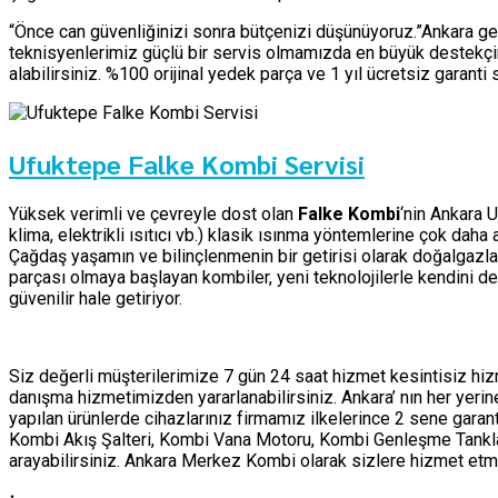
“Önce can güvenliğinizi sonra bütçenizi düşünüyoruz.”Ankara ge
teknisyenlerimiz güçlü bir servis olmamızda en büyük destekçim
alabilirsiniz. %100 orijinal yedek parça ve 1 yıl ücretsiz garant
Ufuktepe Falke Kombi Servisi
Yüksek verimli ve çevreyle dost olan
Falke Kombi
‘nin Ankara U
klima, elektrikli ısıtıcı vb.) klasik ısınma yöntemlerine çok dah
Çağdaş yaşamın ve bilinçlenmenin bir getirisi olarak doğalgazla
parçası olmaya başlayan kombiler, yeni teknolojilerle kendini d
güvenilir hale getiriyor.
Siz değerli müşterilerimize 7 gün 24 saat hizmet kesintisiz h
danışma hizmetimizden yararlanabilirsiniz. Ankara’ nın her yer
yapılan ürünlerde cihazlarınız firmamız ilkelerince 2 sene garan
Kombi Akış Şalteri, Kombi Vana Motoru, Kombi Genleşme Tankları 
arayabilirsiniz. Ankara Merkez Kombi olarak sizlere hizmet 