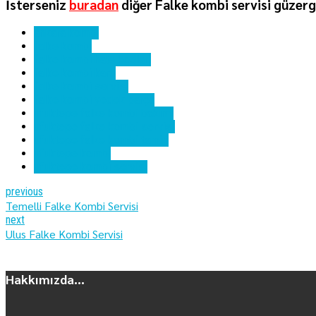
İsterseniz
buradan
diğer Falke kombi servisi güzerg
ankara kombi
falke kombi
falke kombi hata kodları
falke kombi kartı
falke kombi servisi
falke kombi yedek parça
ufuktepe falke kombi bakımı
ufuktepe falke kombi servisi
ufuktepe falke kombi tamiri
ufuktepe kombi
ufuktepe kombi servisi
previous
Temelli Falke Kombi Servisi
next
Ulus Falke Kombi Servisi
Hakkımızda...