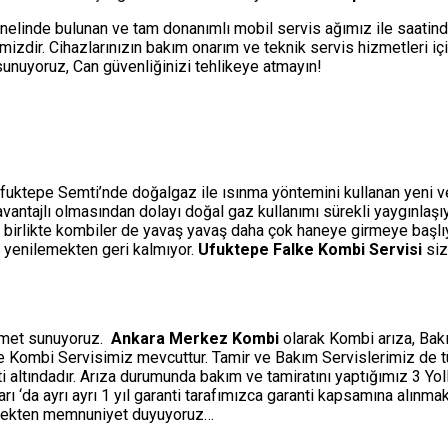
nelinde bulunan ve tam donanımlı mobil servis ağımız ile saatin
izdir. Cihazlarınızın bakım onarım ve teknik servis hizmetleri i
i sunuyoruz, Can güvenliğinizi tehlikeye atmayın!
fuktepe Semti’nde doğalgaz ile ısınma yöntemini kullanan yeni ve y
a avantajlı olmasından dolayı doğal gaz kullanımı sürekli yaygınlaş
 birlikte kombiler de yavaş yavaş daha çok haneye girmeye başlıyo
e yenilemekten geri kalmıyor.
Ufuktepe Falke Kombi Servisi
siz
izmet sunuyoruz.
Ankara Merkez Kombi
olarak Kombi arıza, Bakı
ine Kombi Servisimiz mevcuttur. Tamir ve Bakım Servislerimiz de 
ti altındadır. Arıza durumunda bakım ve tamiratını yaptığımız 3 Y
‘da ayrı ayrı 1 yıl garanti tarafımızca garanti kapsamına alınmakt
etmekten memnuniyet duyuyoruz…