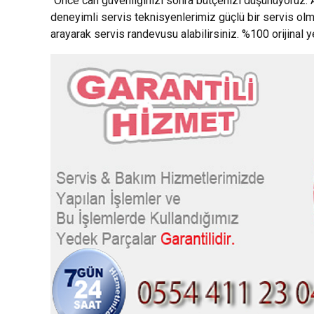
“Önce can güvenliğinizi sonra bütçenizi düşünüyoruz.”
deneyimli servis teknisyenlerimiz güçlü bir servis ol
arayarak servis randevusu alabilirsiniz. %100 orijinal 