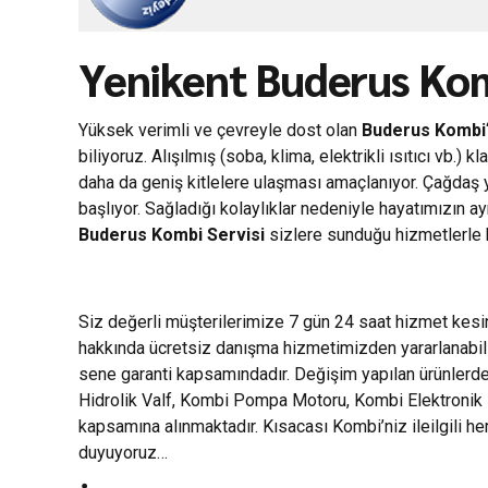
Yenikent Buderus Kom
Yüksek verimli ve çevreyle dost olan
Buderus Kombi
biliyoruz. Alışılmış (soba, klima, elektrikli ısıtıcı vb
daha da geniş kitlelere ulaşması amaçlanıyor. Çağdaş 
başlıyor. Sağladığı kolaylıklar nedeniyle hayatımızın a
Buderus Kombi Servisi
sizlere sunduğu hizmetlerle k
Siz değerli müşterilerimize 7 gün 24 saat hizmet kes
hakkında ücretsiz danışma hizmetimizden yararlanabili
sene garanti kapsamındadır. Değişim yapılan ürünlerde 
Hidrolik Valf, Kombi Pompa Motoru, Kombi Elektronik Ka
kapsamına alınmaktadır. Kısacası Kombi’niz ileilgili 
duyuyoruz…