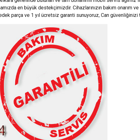
Ankara genelinde bulunan ve tam donanımlı mobil servis ağımız i
mamızda en büyük destekçimizdir. Cihazlarınızın bakım onarım ve 
yedek parça ve 1 yıl ücretsiz garanti sunuyoruz, Can güvenliğinizi