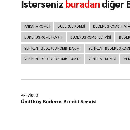
İsterseniz
buradan
diğer B
ANKARA KOMBI
BUDERUS KOMBI
BUDERUS KOMBI HATA
BUDERUS KOMBI KARTI
BUDERUS KOMBI SERVISI
BUDER
YENIKENT BUDERUS KOMBI BAKIMI
YENIKENT BUDERUS KOMB
YENIKENT BUDERUS KOMBI TAMIRI
YENIKENT KOMBI
YEN
PREVIOUS
Ümitköy Buderus Kombi Servisi