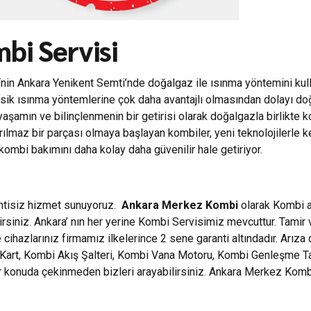
bi Servisi
‘nin Ankara Yenikent Semti’nde doğalgaz ile ısınma yöntemini kull
.) klasik ısınma yöntemlerine çok daha avantajlı olmasından dolayı d
yaşamın ve bilinçlenmenin bir getirisi olarak doğalgazla birlikt
yrılmaz bir parçası olmaya başlayan kombiler, yeni teknolojilerle 
ombi bakımını daha kolay daha güvenilir hale getiriyor.
intisiz hizmet sunuyoruz.
Ankara Merkez Kombi
olarak Kombi ar
rsiniz. Ankara’ nın her yerine Kombi Servisimiz mevcuttur. Tamir
cihazlarınız firmamız ilkelerince 2 sene garanti altındadır. Arıza
rt, Kombi Akış Şalteri, Kombi Vana Motoru, Kombi Genleşme Tankla
her konuda çekinmeden bizleri arayabilirsiniz. Ankara Merkez Ko