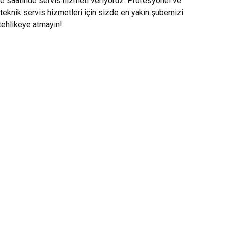
le saatinde servis hizmeti veriyoruz. Profesyonel ve
teknik servis hizmetleri için sizde en yakın şubemizi
 tehlikeye atmayın!