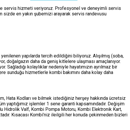
de servis hizmeti veriyoruz. Profesyonel ve deneyimli servis
çin sizde en yakın şubemizi arayarak servis randevusu
enilenen yapılarda tercih edildiğini biliyoruz. Alışılmış (soba,
ıyor, doğalgazın daha da geniş kitlelere ulaşması amaçlanıyor.
r. Sağladığı kolaylıklar nedeniyle hayatımızın ayrılmaz bir
ere sunduğu hizmetlerle kombi bakımını daha kolay daha
m, Hata Kodları ve bilmek istediğiniz herşey hakkında ücretsiz
tüm yaptığımız işlemler 1 sene garanti kapsamındadır. Değişim
ollu Hidrolik Valf, Kombi Pompa Motoru, Kombi Elektronik Kart,
adır. Kısacası Kombi’niz ileilgili her konuda çekinmeden bizleri