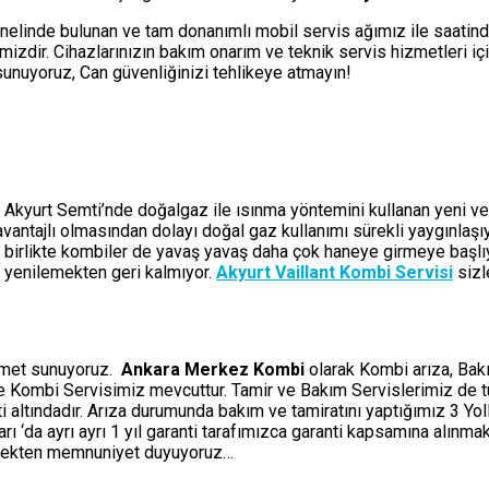
nelinde bulunan ve tam donanımlı mobil servis ağımız ile saatin
izdir. Cihazlarınızın bakım onarım ve teknik servis hizmetleri i
i sunuyoruz, Can güvenliğinizi tehlikeye atmayın!
 Akyurt Semti’nde doğalgaz ile ısınma yöntemini kullanan yeni ve y
a avantajlı olmasından dolayı doğal gaz kullanımı sürekli yaygınlaş
 birlikte kombiler de yavaş yavaş daha çok haneye girmeye başlıyo
e yenilemekten geri kalmıyor.
Akyurt Vaillant Kombi Servisi
sizl
izmet sunuyoruz.
Ankara Merkez Kombi
olarak Kombi arıza, Bakı
ine Kombi Servisimiz mevcuttur. Tamir ve Bakım Servislerimiz de 
ti altındadır. Arıza durumunda bakım ve tamiratını yaptığımız 3 Y
‘da ayrı ayrı 1 yıl garanti tarafımızca garanti kapsamına alınmakt
etmekten memnuniyet duyuyoruz…