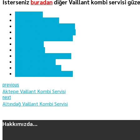
İsterseniz
buradan
diğer Vaillant kombi servisi güze
akyurt kombi
akyurt kombi servisi
akyurt vaillant kombi bakımı
akyurt vaillant kombi servisi
akyurt vaillant kombi tamiri
ankara kombi
vaillant kombi
vaillant kombi hata kodları
vaillant kombi kartı
vaillant kombi servisi
vaillant kombi yedek parça
previous
Aktepe Vaillant Kombi Servisi
next
Altındağ Vaillant Kombi Servisi
Hakkımızda...