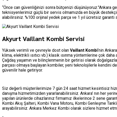
“Önce can güvenliğinizi sonra bütçenizi düşünüyoruz.”Ankara ge
teknisyenlerimiz güçlü bir servis olmamızda en büyük destekçim
alabilirsiniz. %100 orijinal yedek parça ve 1 yıl ücretsiz garant
Akyurt Vaillant Kombi Servisi
Yüksek verimli ve çevreyle dost olan
Vaillant Kombi
‘nin Ankara
klima, elektrikli ısıtıcı vb.) klasik ısınma yöntemlerine çok dah
Çağdaş yaşamın ve bilinçlenmenin bir getirisi olarak doğalgazla
parçası olmaya başlayan kombiler, yeni teknolojilerle kendini d
güvenilir hale getiriyor.
Siz değerli müşterilerimize 7 gün 24 saat hizmet kesintisiz h
danışma hizmetimizden yararlanabilirsiniz. Ankara’ nın her yer
yapılan ürünlerde cihazlarınız firmamız ilkelerince 2 sene garan
Kombi Akış Şalteri, Kombi Vana Motoru, Kombi Genleşme Tankları 
arayabilirsiniz. Ankara Merkez Kombi olarak sizlere hizmet 