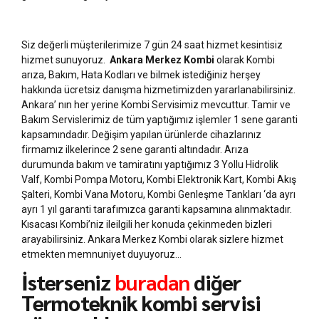
Siz değerli müşterilerimize 7 gün 24 saat hizmet kesintisiz
hizmet sunuyoruz.
Ankara Merkez Kombi
olarak Kombi
arıza, Bakım, Hata Kodları ve bilmek istediğiniz herşey
hakkında ücretsiz danışma hizmetimizden yararlanabilirsiniz.
Ankara’ nın her yerine Kombi Servisimiz mevcuttur. Tamir ve
Bakım Servislerimiz de tüm yaptığımız işlemler 1 sene garanti
kapsamındadır. Değişim yapılan ürünlerde cihazlarınız
firmamız ilkelerince 2 sene garanti altındadır. Arıza
durumunda bakım ve tamiratını yaptığımız 3 Yollu Hidrolik
Valf, Kombi Pompa Motoru, Kombi Elektronik Kart, Kombi Akış
Şalteri, Kombi Vana Motoru, Kombi Genleşme Tankları ‘da ayrı
ayrı 1 yıl garanti tarafımızca garanti kapsamına alınmaktadır.
Kısacası Kombi’niz ileilgili her konuda çekinmeden bizleri
arayabilirsiniz. Ankara Merkez Kombi olarak sizlere hizmet
etmekten memnuniyet duyuyoruz…
İsterseniz
buradan
diğer
Termoteknik kombi servisi