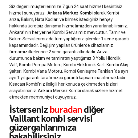
Siz değerli müşterilerimize 7 gün 24 saat hizmet kesintisiz
hizmet sunuyoruz.
Ankara Merkez Kombi
olarak Kombi
arıza, Bakım, Hata Kodları ve bilmek istediğiniz herşey
hakkında ücretsiz danışma hizmetimizden yararlanabilirsiniz.
Ankara’ nın her yerine Kombi Servisimiz mevcuttur. Tamir ve
Bakım Servislerimiz de tüm yaptığımız işlemler 1 sene garanti
kapsamındadır. Değişim yapılan ürünlerde cihazlarınız
firmamız ilkelerince 2 sene garanti altındadır. Arıza
durumunda bakım ve tamiratını yaptığımız 3 Yollu Hidrolik
Valf, Kombi Pompa Motoru, Kombi Elektronik Kart, Kombi Akış
Şalteri, Kombi Vana Motoru, Kombi Genleşme Tankları ‘da ayrı
ayrı 1 yıl garanti tarafımızca garanti kapsamına alınmaktadır.
Kısacası Kombi’niz ileilgili her konuda çekinmeden bizleri
arayabilirsiniz. Ankara Merkez Kombi olarak sizlere hizmet
etmekten memnuniyet duyuyoruz…
İsterseniz
buradan
diğer
Vaillant kombi servisi
güzergahlarımıza
bakabilirsiniz.