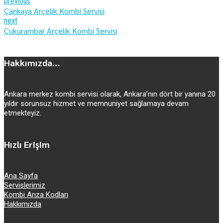
previous
Çankaya Arçelik Kombi Servisi
next
Çukurambar Arçelik Kombi Servisi
Hakkımızda...
Ankara merkez kombi servisi olarak, Ankara’nın dört bir yanına 20
yıldır sorunsuz hizmet ve memnuniyet sağlamaya devam
etmekteyiz.
Hızlı Erişim
Ana Sayfa
Servislerimiz
Kombi Arıza Kodları
Hakkımızda