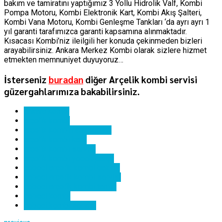
bakım ve tamiratını yaptığımız 3 Yollu Hidrolik Valf, Kombi
Pompa Motoru, Kombi Elektronik Kart, Kombi Akış Şalteri,
Kombi Vana Motoru, Kombi Genleşme Tankları ‘da ayrı ayrı 1
yıl garanti tarafımızca garanti kapsamına alınmaktadır.
Kısacası Kombi’niz ileilgili her konuda çekinmeden bizleri
arayabilirsiniz. Ankara Merkez Kombi olarak sizlere hizmet
etmekten memnuniyet duyuyoruz…
İsterseniz
buradan
diğer Arçelik kombi servisi
güzergahlarımıza bakabilirsiniz.
ankara kombi
arçelik kombi
arçelik kombi hata kodları
arçelik kombi kartı
arçelik kombi servisi
arçelik kombi yedek parça
cebeci arçelik kombi bakımı
cebeci arçelik kombi servisi
cebeci arçelik kombi tamiri
cebeci kombi
cebeci kombi servisi