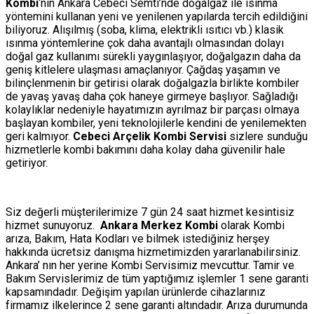
Kombi
‘nin Ankara Cebeci Semti’nde doğalgaz ile ısınma
yöntemini kullanan yeni ve yenilenen yapılarda tercih edildiğini
biliyoruz. Alışılmış (soba, klima, elektrikli ısıtıcı vb.) klasik
ısınma yöntemlerine çok daha avantajlı olmasından dolayı
doğal gaz kullanımı sürekli yaygınlaşıyor, doğalgazın daha da
geniş kitlelere ulaşması amaçlanıyor. Çağdaş yaşamın ve
bilinçlenmenin bir getirisi olarak doğalgazla birlikte kombiler
de yavaş yavaş daha çok haneye girmeye başlıyor. Sağladığı
kolaylıklar nedeniyle hayatımızın ayrılmaz bir parçası olmaya
başlayan kombiler, yeni teknolojilerle kendini de yenilemekten
geri kalmıyor.
Cebeci Arçelik Kombi Servisi
sizlere sunduğu
hizmetlerle kombi bakımını daha kolay daha güvenilir hale
getiriyor.
Siz değerli müşterilerimize 7 gün 24 saat hizmet kesintisiz
hizmet sunuyoruz.
Ankara Merkez Kombi
olarak Kombi
arıza, Bakım, Hata Kodları ve bilmek istediğiniz herşey
hakkında ücretsiz danışma hizmetimizden yararlanabilirsiniz.
Ankara’ nın her yerine Kombi Servisimiz mevcuttur. Tamir ve
Bakım Servislerimiz de tüm yaptığımız işlemler 1 sene garanti
kapsamındadır. Değişim yapılan ürünlerde cihazlarınız
firmamız ilkelerince 2 sene garanti altındadır. Arıza durumunda