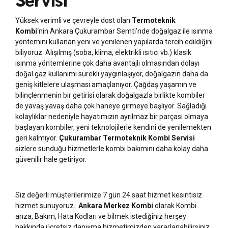
Yüksek verimli ve çevreyle dost olan
Termoteknik
Kombi
‘nin Ankara Çukurambar Semti’nde doğalgaz ile ısınma
yöntemini kullanan yeni ve yenilenen yapılarda tercih edildiğini
biliyoruz. Alışılmış (soba, klima, elektrikli ısıtıcı vb.) klasik
ısınma yöntemlerine çok daha avantajlı olmasından dolayı
doğal gaz kullanımı sürekli yaygınlaşıyor, doğalgazın daha da
geniş kitlelere ulaşması amaçlanıyor. Çağdaş yaşamın ve
bilinçlenmenin bir getirisi olarak doğalgazla birlikte kombiler
de yavaş yavaş daha çok haneye girmeye başlıyor. Sağladığı
kolaylıklar nedeniyle hayatımızın ayrılmaz bir parçası olmaya
başlayan kombiler, yeni teknolojilerle kendini de yenilemekten
geri kalmıyor.
Çukurambar Termoteknik Kombi Servisi
sizlere sunduğu hizmetlerle kombi bakımını daha kolay daha
güvenilir hale getiriyor.
Siz değerli müşterilerimize 7 gün 24 saat hizmet kesintisiz
hizmet sunuyoruz.
Ankara Merkez Kombi
olarak Kombi
arıza, Bakım, Hata Kodları ve bilmek istediğiniz herşey
hakkında ücretsiz danışma hizmetimizden yararlanabilirsiniz.