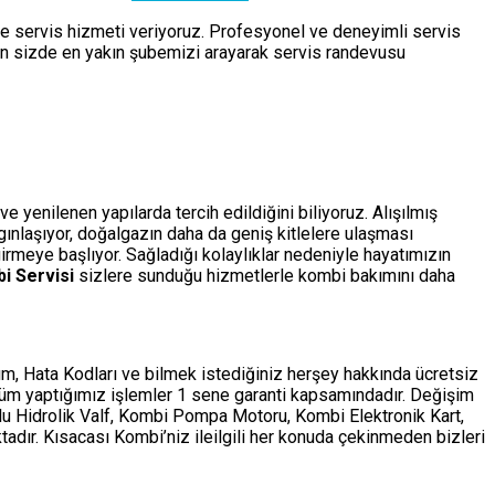
de servis hizmeti veriyoruz. Profesyonel ve deneyimli servis
çin sizde en yakın şubemizi arayarak servis randevusu
 yenilenen yapılarda tercih edildiğini biliyoruz. Alışılmış
ygınlaşıyor, doğalgazın daha da geniş kitlelere ulaşması
rmeye başlıyor. Sağladığı kolaylıklar nedeniyle hayatımızın
i Servisi
sizlere sunduğu hizmetlerle kombi bakımını daha
m, Hata Kodları ve bilmek istediğiniz herşey hakkında ücretsiz
tüm yaptığımız işlemler 1 sene garanti kapsamındadır. Değişim
ollu Hidrolik Valf, Kombi Pompa Motoru, Kombi Elektronik Kart,
adır. Kısacası Kombi’niz ileilgili her konuda çekinmeden bizleri