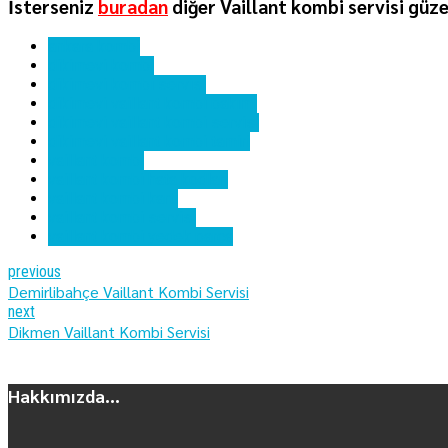
İsterseniz
buradan
diğer Vaillant kombi servisi güze
ankara kombi
dikimevi kombi
dikimevi kombi servisi
dikimevi vaillant kombi bakımı
dikimevi vaillant kombi servisi
dikimevi vaillant kombi tamiri
vaillant kombi
vaillant kombi hata kodları
vaillant kombi kartı
vaillant kombi servisi
vaillant kombi yedek parça
previous
Demirlibahçe Vaillant Kombi Servisi
next
Dikmen Vaillant Kombi Servisi
Hakkımızda...