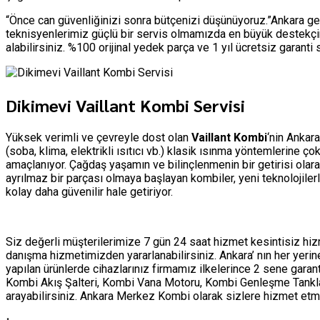
“Önce can güvenliğinizi sonra bütçenizi düşünüyoruz.”Ankara ge
teknisyenlerimiz güçlü bir servis olmamızda en büyük destekçim
alabilirsiniz. %100 orijinal yedek parça ve 1 yıl ücretsiz garant
Dikimevi Vaillant Kombi Servisi
Yüksek verimli ve çevreyle dost olan
Vaillant Kombi
‘nin Ankar
(soba, klima, elektrikli ısıtıcı vb.) klasik ısınma yöntemlerine 
amaçlanıyor. Çağdaş yaşamın ve bilinçlenmenin bir getirisi olar
ayrılmaz bir parçası olmaya başlayan kombiler, yeni teknolojile
kolay daha güvenilir hale getiriyor.
Siz değerli müşterilerimize 7 gün 24 saat hizmet kesintisiz h
danışma hizmetimizden yararlanabilirsiniz. Ankara’ nın her yer
yapılan ürünlerde cihazlarınız firmamız ilkelerince 2 sene garan
Kombi Akış Şalteri, Kombi Vana Motoru, Kombi Genleşme Tankları 
arayabilirsiniz. Ankara Merkez Kombi olarak sizlere hizmet 