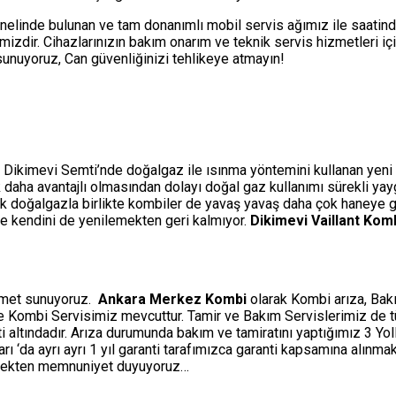
nelinde bulunan ve tam donanımlı mobil servis ağımız ile saatin
izdir. Cihazlarınızın bakım onarım ve teknik servis hizmetleri i
i sunuyoruz, Can güvenliğinizi tehlikeye atmayın!
a Dikimevi Semti’nde doğalgaz ile ısınma yöntemini kullanan yeni ve
çok daha avantajlı olmasından dolayı doğal gaz kullanımı sürekli ya
ak doğalgazla birlikte kombiler de yavaş yavaş daha çok haneye gi
rle kendini de yenilemekten geri kalmıyor.
Dikimevi Vaillant Komb
izmet sunuyoruz.
Ankara Merkez Kombi
olarak Kombi arıza, Bakı
ine Kombi Servisimiz mevcuttur. Tamir ve Bakım Servislerimiz de 
ti altındadır. Arıza durumunda bakım ve tamiratını yaptığımız 3 Y
‘da ayrı ayrı 1 yıl garanti tarafımızca garanti kapsamına alınmakt
etmekten memnuniyet duyuyoruz…