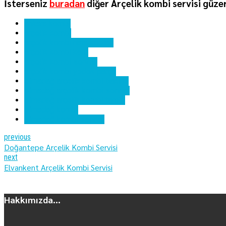
İsterseniz
buradan
diğer Arçelik kombi servisi güzer
ankara kombi
arçelik kombi
arçelik kombi hata kodları
arçelik kombi kartı
arçelik kombi servisi
arçelik kombi yedek parça
elmadağ arçelik kombi bakımı
elmadağ arçelik kombi servisi
elmadağ arçelik kombi tamiri
elmadağ kombi
elmadağ kombi servisi
previous
Doğantepe Arçelik Kombi Servisi
next
Elvankent Arçelik Kombi Servisi
Hakkımızda...