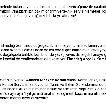
nelinde bulunan ve tam donanımlı mobil servis ağımız ile saatin
izdir. Cihazlarınızın bakım onarım ve teknik servis hizmetleri i
i sunuyoruz, Can güvenliğinizi tehlikeye atmayın!
 Elmadağ Semti’nde doğalgaz ile ısınma yöntemini kullanan yeni ve
çok daha avantajlı olmasından dolayı doğal gaz kullanımı sürekli ya
ak doğalgazla birlikte kombiler de yavaş yavaş daha çok haneye gi
rle kendini de yenilemekten geri kalmıyor.
Elmadağ Arçelik Komb
izmet sunuyoruz.
Ankara Merkez Kombi
olarak Kombi arıza, Bakı
ine Kombi Servisimiz mevcuttur. Tamir ve Bakım Servislerimiz de 
ti altındadır. Arıza durumunda bakım ve tamiratını yaptığımız 3 Y
‘da ayrı ayrı 1 yıl garanti tarafımızca garanti kapsamına alınmakt
etmekten memnuniyet duyuyoruz…