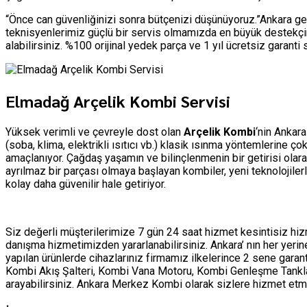
“Önce can güvenliğinizi sonra bütçenizi düşünüyoruz.”Ankara ge
teknisyenlerimiz güçlü bir servis olmamızda en büyük destekçim
alabilirsiniz. %100 orijinal yedek parça ve 1 yıl ücretsiz garant
Elmadağ Arçelik Kombi Servisi
Yüksek verimli ve çevreyle dost olan
Arçelik Kombi
‘nin Ankara
(soba, klima, elektrikli ısıtıcı vb.) klasik ısınma yöntemlerine 
amaçlanıyor. Çağdaş yaşamın ve bilinçlenmenin bir getirisi olar
ayrılmaz bir parçası olmaya başlayan kombiler, yeni teknolojile
kolay daha güvenilir hale getiriyor.
Siz değerli müşterilerimize 7 gün 24 saat hizmet kesintisiz h
danışma hizmetimizden yararlanabilirsiniz. Ankara’ nın her yer
yapılan ürünlerde cihazlarınız firmamız ilkelerince 2 sene garan
Kombi Akış Şalteri, Kombi Vana Motoru, Kombi Genleşme Tankları 
arayabilirsiniz. Ankara Merkez Kombi olarak sizlere hizmet 