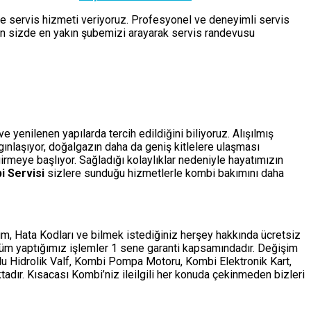
de servis hizmeti veriyoruz. Profesyonel ve deneyimli servis
çin sizde en yakın şubemizi arayarak servis randevusu
 yenilenen yapılarda tercih edildiğini biliyoruz. Alışılmış
ygınlaşıyor, doğalgazın daha da geniş kitlelere ulaşması
rmeye başlıyor. Sağladığı kolaylıklar nedeniyle hayatımızın
i Servisi
sizlere sunduğu hizmetlerle kombi bakımını daha
m, Hata Kodları ve bilmek istediğiniz herşey hakkında ücretsiz
tüm yaptığımız işlemler 1 sene garanti kapsamındadır. Değişim
ollu Hidrolik Valf, Kombi Pompa Motoru, Kombi Elektronik Kart,
adır. Kısacası Kombi’niz ileilgili her konuda çekinmeden bizleri