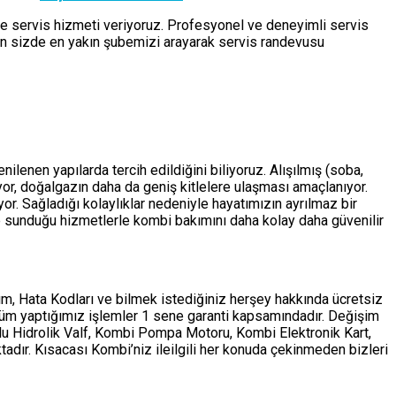
de servis hizmeti veriyoruz. Profesyonel ve deneyimli servis
çin sizde en yakın şubemizi arayarak servis randevusu
ilenen yapılarda tercih edildiğini biliyoruz. Alışılmış (soba,
ıyor, doğalgazın daha da geniş kitlelere ulaşması amaçlanıyor.
r. Sağladığı kolaylıklar nedeniyle hayatımızın ayrılmaz bir
 sunduğu hizmetlerle kombi bakımını daha kolay daha güvenilir
m, Hata Kodları ve bilmek istediğiniz herşey hakkında ücretsiz
tüm yaptığımız işlemler 1 sene garanti kapsamındadır. Değişim
ollu Hidrolik Valf, Kombi Pompa Motoru, Kombi Elektronik Kart,
adır. Kısacası Kombi’niz ileilgili her konuda çekinmeden bizleri