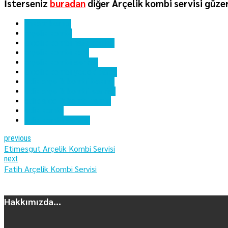
İsterseniz
buradan
diğer Arçelik kombi servisi güzer
ankara kombi
arçelik kombi
arçelik kombi hata kodları
arçelik kombi kartı
arçelik kombi servisi
arçelik kombi yedek parça
etlik arçelik kombi bakımı
etlik arçelik kombi servisi
etlik arçelik kombi tamiri
etlik kombi
etlik kombi servisi
previous
Etimesgut Arçelik Kombi Servisi
next
Fatih Arçelik Kombi Servisi
Hakkımızda...