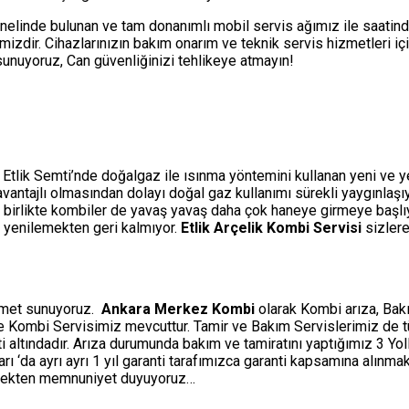
nelinde bulunan ve tam donanımlı mobil servis ağımız ile saatin
izdir. Cihazlarınızın bakım onarım ve teknik servis hizmetleri i
i sunuyoruz, Can güvenliğinizi tehlikeye atmayın!
 Etlik Semti’nde doğalgaz ile ısınma yöntemini kullanan yeni ve yen
a avantajlı olmasından dolayı doğal gaz kullanımı sürekli yaygınlaş
 birlikte kombiler de yavaş yavaş daha çok haneye girmeye başlıyo
e yenilemekten geri kalmıyor.
Etlik Arçelik Kombi Servisi
sizlere
izmet sunuyoruz.
Ankara Merkez Kombi
olarak Kombi arıza, Bakı
ine Kombi Servisimiz mevcuttur. Tamir ve Bakım Servislerimiz de 
ti altındadır. Arıza durumunda bakım ve tamiratını yaptığımız 3 Y
‘da ayrı ayrı 1 yıl garanti tarafımızca garanti kapsamına alınmakt
etmekten memnuniyet duyuyoruz…