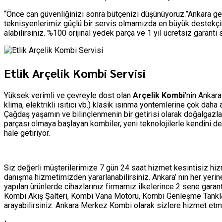
“Önce can güvenliğinizi sonra bütçenizi düşünüyoruz.”Ankara ge
teknisyenlerimiz güçlü bir servis olmamızda en büyük destekçim
alabilirsiniz. %100 orijinal yedek parça ve 1 yıl ücretsiz garant
Etlik Arçelik Kombi Servisi
Yüksek verimli ve çevreyle dost olan
Arçelik Kombi
‘nin Ankara
klima, elektrikli ısıtıcı vb.) klasik ısınma yöntemlerine çok dah
Çağdaş yaşamın ve bilinçlenmenin bir getirisi olarak doğalgazla
parçası olmaya başlayan kombiler, yeni teknolojilerle kendini d
hale getiriyor.
Siz değerli müşterilerimize 7 gün 24 saat hizmet kesintisiz h
danışma hizmetimizden yararlanabilirsiniz. Ankara’ nın her yer
yapılan ürünlerde cihazlarınız firmamız ilkelerince 2 sene garan
Kombi Akış Şalteri, Kombi Vana Motoru, Kombi Genleşme Tankları 
arayabilirsiniz. Ankara Merkez Kombi olarak sizlere hizmet 