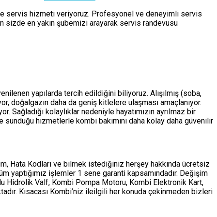
de servis hizmeti veriyoruz. Profesyonel ve deneyimli servis
çin sizde en yakın şubemizi arayarak servis randevusu
nilenen yapılarda tercih edildiğini biliyoruz. Alışılmış (soba,
ıyor, doğalgazın daha da geniş kitlelere ulaşması amaçlanıyor.
r. Sağladığı kolaylıklar nedeniyle hayatımızın ayrılmaz bir
e sunduğu hizmetlerle kombi bakımını daha kolay daha güvenilir
m, Hata Kodları ve bilmek istediğiniz herşey hakkında ücretsiz
tüm yaptığımız işlemler 1 sene garanti kapsamındadır. Değişim
ollu Hidrolik Valf, Kombi Pompa Motoru, Kombi Elektronik Kart,
adır. Kısacası Kombi’niz ileilgili her konuda çekinmeden bizleri