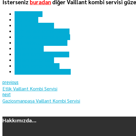
İsterseniz
buradan
diğer Vaillant kombi servisi güze
ankara kombi
fatih kombi
fatih kombi servisi
fatih vaillant kombi bakımı
fatih vaillant kombi servisi
fatih vaillant kombi tamiri
vaillant kombi
vaillant kombi hata kodları
vaillant kombi kartı
vaillant kombi servisi
vaillant kombi yedek parça
previous
Etlik Vaillant Kombi Servisi
next
Gaziosmanpaşa Vaillant Kombi Servisi
Hakkımızda...