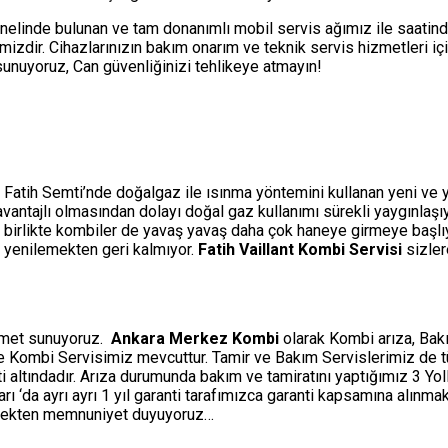
nelinde bulunan ve tam donanımlı mobil servis ağımız ile saatin
izdir. Cihazlarınızın bakım onarım ve teknik servis hizmetleri i
i sunuyoruz, Can güvenliğinizi tehlikeye atmayın!
 Fatih Semti’nde doğalgaz ile ısınma yöntemini kullanan yeni ve ye
a avantajlı olmasından dolayı doğal gaz kullanımı sürekli yaygınlaş
 birlikte kombiler de yavaş yavaş daha çok haneye girmeye başlıyo
e yenilemekten geri kalmıyor.
Fatih Vaillant Kombi Servisi
sizler
izmet sunuyoruz.
Ankara Merkez Kombi
olarak Kombi arıza, Bakı
ine Kombi Servisimiz mevcuttur. Tamir ve Bakım Servislerimiz de 
ti altındadır. Arıza durumunda bakım ve tamiratını yaptığımız 3 Y
‘da ayrı ayrı 1 yıl garanti tarafımızca garanti kapsamına alınmakt
etmekten memnuniyet duyuyoruz…