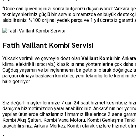
“Önce can güvenliğinizi sonra bütçenizi düşünüyoruz.”Ankara ge
teknisyenlerimiz güçlü bir servis olmamızda en büyük destekçim
alabilirsiniz. %100 orijinal yedek parça ve 1 yıl ücretsiz garant
Fatih Vaillant Kombi Servisi
Yüksek verimli ve çevreyle dost olan
Vaillant Kombi
‘nin Ankara
klima, elektrikli ısıtıcı vb.) klasik ısınma yöntemlerine çok dah
Çağdaş yaşamın ve bilinçlenmenin bir getirisi olarak doğalgazla
parçası olmaya başlayan kombiler, yeni teknolojilerle kendini d
hale getiriyor.
Siz değerli müşterilerimize 7 gün 24 saat hizmet kesintisiz h
danışma hizmetimizden yararlanabilirsiniz. Ankara’ nın her yer
yapılan ürünlerde cihazlarınız firmamız ilkelerince 2 sene garan
Kombi Akış Şalteri, Kombi Vana Motoru, Kombi Genleşme Tankları 
arayabilirsiniz. Ankara Merkez Kombi olarak sizlere hizmet 