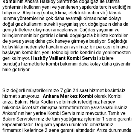
Kombi
‘nin Ankara Hasköy Semti’nde doğalgaz ile ısınma
yöntemini kullanan yeni ve yenilenen yapılarda tercih edildiğini
biliyoruz. Alışılmış (soba, klima, elektrikli ısıtıcı vb.) klasik
ısınma yöntemlerine çok daha avantajlı olmasından dolayı
doğal gaz kullanımı sürekli yaygınlaşıyor, doğalgazın daha da
geniş kitlelere ulaşması amaçlanıyor. Çağdaş yaşamın ve
bilinçlenmenin bir getirisi olarak doğalgazla birlikte kombiler
de yavaş yavaş daha çok haneye girmeye başlıyor. Sağladığı
kolaylıklar nedeniyle hayatımızın ayrılmaz bir parçası olmaya
başlayan kombiler, yeni teknolojilerle kendini de yenilemekten
geri kalmıyor.
Hasköy Vaillant Kombi Servisi
sizlere
sunduğu hizmetlerle kombi bakımını daha kolay daha güvenilir
hale getiriyor.
Siz değerli müşterilerimize 7 gün 24 saat hizmet kesintisiz
hizmet sunuyoruz.
Ankara Merkez Kombi
olarak Kombi
arıza, Bakım, Hata Kodları ve bilmek istediğiniz herşey
hakkında ücretsiz danışma hizmetimizden yararlanabilirsiniz.
Ankara’ nın her yerine Kombi Servisimiz mevcuttur. Tamir ve
Bakım Servislerimiz de tüm yaptığımız işlemler 1 sene garanti
kapsamındadır. Değişim yapılan ürünlerde cihazlarınız
firmamız ilkelerince 2 sene garanti altındadır. Arıza durumunda