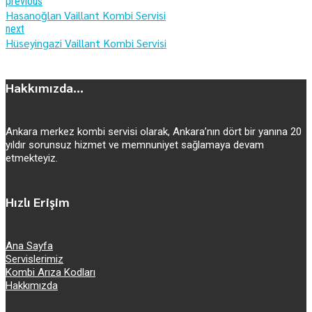
previous
Hasanoğlan Vaillant Kombi Servisi
next
Hüseyingazi Vaillant Kombi Servisi
Hakkımızda...
Ankara merkez kombi servisi olarak, Ankara’nın dört bir yanına 20
yıldır sorunsuz hizmet ve memnuniyet sağlamaya devam
etmekteyiz.
Hızlı Erişim
Ana Sayfa
Servislerimiz
Kombi Arıza Kodları
Hakkımızda