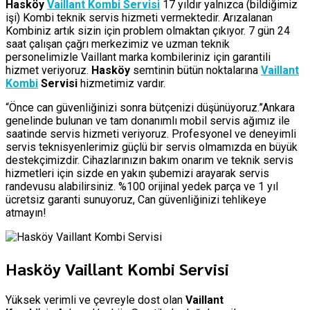
Hasköy
Vaillant Kombi Servisi
17 yıldır yalnızca (bildiğimiz
işi) Kombi teknik servis hizmeti vermektedir. Arızalanan
Kombiniz artık sizin için problem olmaktan çıkıyor. 7 gün 24
saat çalışan çağrı merkezimiz ve uzman teknik
personelimizle Vaillant marka kombileriniz için garantili
hizmet veriyoruz.
Hasköy
semtinin bütün noktalarına
Vaillant
Kombi
Servisi
hizmetimiz vardır.
“Önce can güvenliğinizi sonra bütçenizi düşünüyoruz.”Ankara
genelinde bulunan ve tam donanımlı mobil servis ağımız ile
saatinde servis hizmeti veriyoruz. Profesyonel ve deneyimli
servis teknisyenlerimiz güçlü bir servis olmamızda en büyük
destekçimizdir. Cihazlarınızın bakım onarım ve teknik servis
hizmetleri için sizde en yakın şubemizi arayarak servis
randevusu alabilirsiniz. %100 orijinal yedek parça ve 1 yıl
ücretsiz garanti sunuyoruz, Can güvenliğinizi tehlikeye
atmayın!
Hasköy Vaillant Kombi Servisi
Yüksek verimli ve çevreyle dost olan
Vaillant