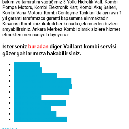
bakım ve tamiratını yaptığımız 3 Yollu Hidrolik Valf, Kombi
Pompa Motoru, Kombi Elektronik Kart, Kombi Akış Şalteri,
Kombi Vana Motoru, Kombi Genleşme Tankları ‘da ayrı ayrı 1
yıl garanti tarafımızca garanti kapsamına alınmaktadır.
Kısacası Kombi’niz ileilgili her konuda çekinmeden bizleri
arayabilirsiniz. Ankara Merkez Kombi olarak sizlere hizmet
etmekten memnuniyet duyuyoruz…
İsterseniz
buradan
diğer Vaillant kombi servisi
güzergahlarımıza bakabilirsiniz.
ankara kombi
hasköy kombi
hasköy kombi servisi
hasköy vaillant kombi bakımı
hasköy vaillant kombi servisi
hasköy vaillant kombi tamiri
vaillant kombi
vaillant kombi hata kodları
vaillant kombi kartı
vaillant kombi servisi
vaillant kombi yedek parça