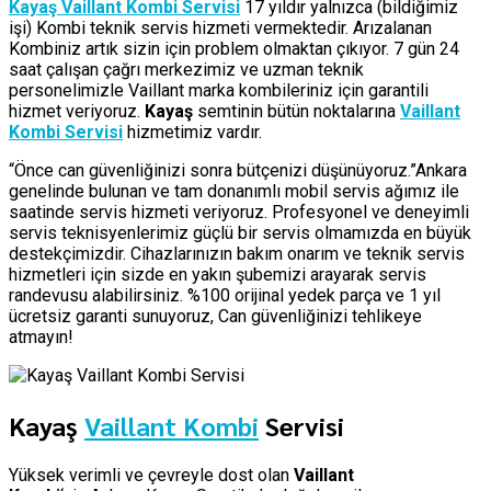
Kayaş Vaillant Kombi Servisi
17 yıldır yalnızca (bildiğimiz
işi) Kombi teknik servis hizmeti vermektedir. Arızalanan
Kombiniz artık sizin için problem olmaktan çıkıyor. 7 gün 24
saat çalışan çağrı merkezimiz ve uzman teknik
personelimizle Vaillant marka kombileriniz için garantili
hizmet veriyoruz.
Kayaş
semtinin bütün noktalarına
Vaillant
Kombi Servisi
hizmetimiz vardır.
“Önce can güvenliğinizi sonra bütçenizi düşünüyoruz.”Ankara
genelinde bulunan ve tam donanımlı mobil servis ağımız ile
saatinde servis hizmeti veriyoruz. Profesyonel ve deneyimli
servis teknisyenlerimiz güçlü bir servis olmamızda en büyük
destekçimizdir. Cihazlarınızın bakım onarım ve teknik servis
hizmetleri için sizde en yakın şubemizi arayarak servis
randevusu alabilirsiniz. %100 orijinal yedek parça ve 1 yıl
ücretsiz garanti sunuyoruz, Can güvenliğinizi tehlikeye
atmayın!
Kayaş
Vaillant Kombi
Servisi
Yüksek verimli ve çevreyle dost olan
Vaillant