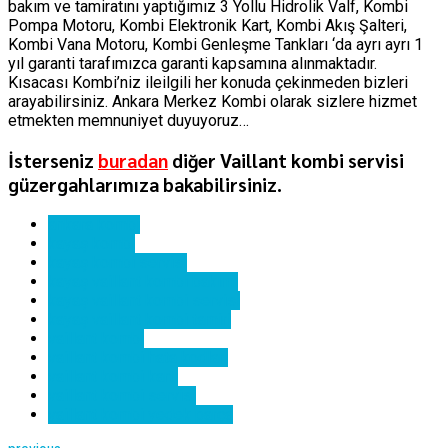
bakım ve tamiratını yaptığımız 3 Yollu Hidrolik Valf, Kombi
Pompa Motoru, Kombi Elektronik Kart, Kombi Akış Şalteri,
Kombi Vana Motoru, Kombi Genleşme Tankları ‘da ayrı ayrı 1
yıl garanti tarafımızca garanti kapsamına alınmaktadır.
Kısacası Kombi’niz ileilgili her konuda çekinmeden bizleri
arayabilirsiniz. Ankara Merkez Kombi olarak sizlere hizmet
etmekten memnuniyet duyuyoruz…
İsterseniz
buradan
diğer Vaillant kombi servisi
güzergahlarımıza bakabilirsiniz.
ankara kombi
kayaş kombi
kayaş kombi servisi
kayaş vaillant kombi bakımı
kayaş vaillant kombi servisi
kayaş vaillant kombi tamiri
vaillant kombi
vaillant kombi hata kodları
vaillant kombi kartı
vaillant kombi servisi
vaillant kombi yedek parça