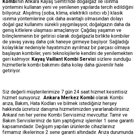
Kombi
‘nin Ankara Kayaş Semti’nde doğalgaz ile ısınma
yöntemini kullanan yeni ve yenilenen yapılarda tercih edildiğini
biliyoruz. Alışılmış (soba, klima, elektrikli ısıtıcı vb.) klasik
ısınma yöntemlerine çok daha avantajlı olmasından dolayı
doğal gaz kullanımı sürekli yaygınlaşıyor, doğalgazın daha da
geniş kitlelere ulaşması amaçlanıyor. Çağdaş yaşamın ve
bilinçlenmenin bir getirisi olarak doğalgazla birlikte kombiler
de yavaş yavaş daha çok haneye girmeye başlıyor. Sağladığı
kolaylıklar nedeniyle hayatımızın ayrılmaz bir parçası olmaya
başlayan kombiler, yeni teknolojilerle kendini de yenilemekten
geri kalmıyor.
Kayaş Vaillant Kombi Servisi
sizlere sunduğu
hizmetlerle kombi bakımını daha kolay daha güvenilir hale
getiriyor.
Siz değerli müşterilerimize 7 gün 24 saat hizmet kesintisiz
hizmet sunuyoruz.
Ankara Merkez Kombi
olarak Kombi
arıza, Bakım, Hata Kodları ve bilmek istediğiniz herşey
hakkında ücretsiz danışma hizmetimizden yararlanabilirsiniz.
Ankara’ nın her yerine Kombi Servisimiz mevcuttur. Tamir ve
Bakım Servislerimiz de tüm yaptığımız işlemler 1 sene garanti
kapsamındadır. Değişim yapılan ürünlerde cihazlarınız
firmamız ilkelerince 2 sene garanti altındadır. Arıza durumunda