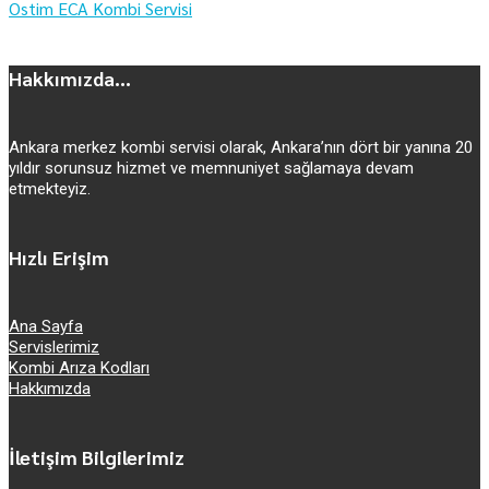
Ostim ECA Kombi Servisi
Hakkımızda...
Ankara merkez kombi servisi olarak, Ankara’nın dört bir yanına 20
yıldır sorunsuz hizmet ve memnuniyet sağlamaya devam
etmekteyiz.
Hızlı Erişim
Ana Sayfa
Servislerimiz
Kombi Arıza Kodları
Hakkımızda
İletişim Bilgilerimiz