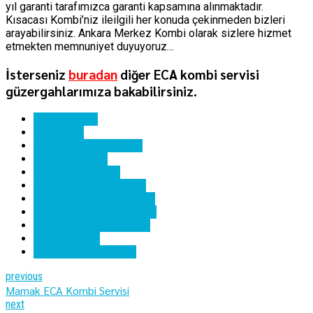
yıl garanti tarafımızca garanti kapsamına alınmaktadır.
Kısacası Kombi’niz ileilgili her konuda çekinmeden bizleri
arayabilirsiniz. Ankara Merkez Kombi olarak sizlere hizmet
etmekten memnuniyet duyuyoruz…
İsterseniz
buradan
diğer ECA kombi servisi
güzergahlarımıza bakabilirsiniz.
ankara kombi
eca kombi
eca kombi hata kodları
eca kombi kartı
eca kombi servisi
eca kombi yedek parça
misket eca kombi bakımı
misket eca kombi servisi
misket eca kombi tamiri
misket kombi
misket kombi servisi
previous
Mamak ECA Kombi Servisi
next