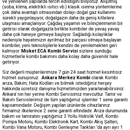
ve yenilenen yapılarda tercih edildiğini biliyoruz. Alışılmış
(soba, klima, elektrikli ısıtıcı vb.) klasik ısınma yöntemlerine
çok daha avantajlı olmasından dolayı doğal gaz kullanımı
sürekli yaygınlaşıyor, doğalgazın daha da geniş kitlelere
ulaşması amaçlanıyor. Çağdaş yaşamın ve bilinçlenmenin bir
getirisi olarak doğalgazla birlikte kombiler de yavaş yavaş
daha çok haneye girmeye başlıyor. Sağladığı kolaylıklar
nedeniyle hayatımızın ayrılmaz bir parçası olmaya başlayan
kombiler, yeni teknolojilerle kendini de yenilemekten geri
kalmıyor.
Misket ECA Kombi Servisi
sizlere sunduğu
hizmetlerle kombi bakımını daha kolay daha güvenilir hale
getiriyor..
Siz değerli müşterilerimize 7 gün 24 saat hizmet kesintisiz
hizmet sunuyoruz.
Ankara Merkez Kombi
olarak Kombi
arıza, Bakım, Hata Kodları ve bilmek istediğiniz herşey
hakkında ücretsiz danışma hizmetimizden yararlanabilirsiniz.
Ankara’ nın her yerine Kombi Servisimiz mevcuttur. Tamir ve
Bakım Servislerimiz de tüm yaptığımız işlemler 1 sene garanti
kapsamındadır. Değişim yapılan ürünlerde cihazlarınız
firmamız ilkelerince 2 sene garanti altındadır. Arıza durumunda
bakım ve tamiratını yaptığımız 3 Yollu Hidrolik Valf, Kombi
Pompa Motoru, Kombi Elektronik Kart, Kombi Akış Şalteri,
Kombi Vana Motoru, Kombi Genleşme Tankları ‘da ayrı ayrı 1