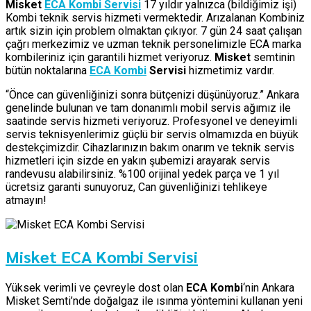
Misket
ECA Kombi Servisi
17 yıldır yalnızca (bildiğimiz işi)
Kombi teknik servis hizmeti vermektedir. Arızalanan Kombiniz
artık sizin için problem olmaktan çıkıyor. 7 gün 24 saat çalışan
çağrı merkezimiz ve uzman teknik personelimizle ECA marka
kombileriniz için garantili hizmet veriyoruz.
Misket
semtinin
bütün noktalarına
ECA Kombi
Servisi
hizmetimiz vardır.
“Önce can güvenliğinizi sonra bütçenizi düşünüyoruz.” Ankara
genelinde bulunan ve tam donanımlı mobil servis ağımız ile
saatinde servis hizmeti veriyoruz. Profesyonel ve deneyimli
servis teknisyenlerimiz güçlü bir servis olmamızda en büyük
destekçimizdir. Cihazlarınızın bakım onarım ve teknik servis
hizmetleri için sizde en yakın şubemizi arayarak servis
randevusu alabilirsiniz. %100 orijinal yedek parça ve 1 yıl
ücretsiz garanti sunuyoruz, Can güvenliğinizi tehlikeye
atmayın!
Misket ECA Kombi Servisi
Yüksek verimli ve çevreyle dost olan
ECA Kombi
‘nin Ankara
Misket Semti’nde doğalgaz ile ısınma yöntemini kullanan yeni