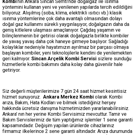
Kombi
‘nin Ankara Sincan Semti’nde doğalgaz ile ısınma
yöntemini kullanan yeni ve yenilenen yapılarda tercih edildiğini
biliyoruz. Alışılmış (soba, klima, elektrikli ısıtıcı vb.) klasik
ısınma yöntemlerine çok daha avantajlı olmasından dolayı
doğal gaz kullanımı sürekli yaygınlaşıyor, doğalgazın daha da
geniş kitlelere ulaşması amaçlanıyor. Çağdaş yaşamın ve
bilinçlenmenin bir getirisi olarak doğalgazla birlikte kombiler
de yavaş yavaş daha çok haneye girmeye başlıyor. Sağladığı
kolaylıklar nedeniyle hayatımızın ayrılmaz bir parçası olmaya
başlayan kombiler, yeni teknolojilerle kendini de yenilemekten
geri kalmıyor.
Sincan Arçelik Kombi Servisi
sizlere sunduğu
hizmetlerle kombi bakımını daha kolay daha güvenilir hale
getiriyor.
Siz değerli müşterilerimize 7 gün 24 saat hizmet kesintisiz
hizmet sunuyoruz.
Ankara Merkez Kombi
olarak Kombi
arıza, Bakım, Hata Kodları ve bilmek istediğiniz herşey
hakkında ücretsiz danışma hizmetimizden yararlanabilirsiniz.
Ankara’ nın her yerine Kombi Servisimiz mevcuttur. Tamir ve
Bakım Servislerimiz de tüm yaptığımız işlemler 1 sene garanti
kapsamındadır. Değişim yapılan ürünlerde cihazlarınız
firmamız ilkelerince 2 sene garanti altındadır. Arıza durumunda