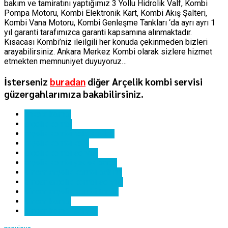
bakım ve tamiratını yaptığımız 3 Yollu Hidrolik Valf, Kombi
Pompa Motoru, Kombi Elektronik Kart, Kombi Akış Şalteri,
Kombi Vana Motoru, Kombi Genleşme Tankları ‘da ayrı ayrı 1
yıl garanti tarafımızca garanti kapsamına alınmaktadır.
Kısacası Kombi’niz ileilgili her konuda çekinmeden bizleri
arayabilirsiniz. Ankara Merkez Kombi olarak sizlere hizmet
etmekten memnuniyet duyuyoruz…
İsterseniz
buradan
diğer Arçelik kombi servisi
güzergahlarımıza bakabilirsiniz.
ankara kombi
arçelik kombi
arçelik kombi hata kodları
arçelik kombi kartı
arçelik kombi servisi
arçelik kombi yedek parça
sincan arçelik kombi bakımı
sincan arçelik kombi servisi
sincan arçelik kombi tamiri
sincan kombi
sincan kombi servisi