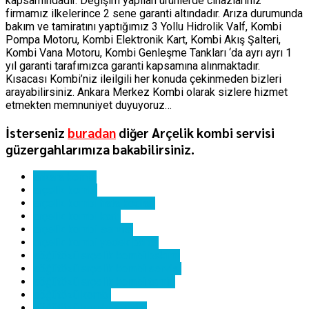
kapsamındadır. Değişim yapılan ürünlerde cihazlarınız
firmamız ilkelerince 2 sene garanti altındadır. Arıza durumunda
bakım ve tamiratını yaptığımız 3 Yollu Hidrolik Valf, Kombi
Pompa Motoru, Kombi Elektronik Kart, Kombi Akış Şalteri,
Kombi Vana Motoru, Kombi Genleşme Tankları ‘da ayrı ayrı 1
yıl garanti tarafımızca garanti kapsamına alınmaktadır.
Kısacası Kombi’niz ileilgili her konuda çekinmeden bizleri
arayabilirsiniz. Ankara Merkez Kombi olarak sizlere hizmet
etmekten memnuniyet duyuyoruz…
İsterseniz
buradan
diğer Arçelik kombi servisi
güzergahlarımıza bakabilirsiniz.
ankara kombi
arçelik kombi
arçelik kombi hata kodları
arçelik kombi kartı
arçelik kombi servisi
arçelik kombi yedek parça
söğütözü arçelik kombi bakımı
söğütözü arçelik kombi servisi
söğütözü arçelik kombi tamiri
söğütözü kombi
söğütözü kombi servisi