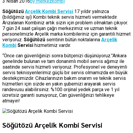
3 Nisan 2016
by merkezkombi
Söğütözü
Arçelik Kombi Servisi
17 yıldır yalnızca
(bildiğimiz işi) Kombi teknik servis hizmeti vermektedir.
Arızalanan Kombiniz artık sizin için problem olmaktan çıkıyor.
7 gün 24 saat çalışan çağrı merkezimiz ve uzman teknik
personelimizle Arçelik marka kombileriniz için garantili hizmet
veriyoruz.
Söğütözü
semtinin bütün noktalarına
Arçelik
Kombi
Servisi
hizmetimiz vardır.
“Önce can güvenliğinizi sonra bütçenizi düşünüyoruz.”Ankara
genelinde bulunan ve tam donanımlı mobil servis ağımız ile
saatinde servis hizmeti veriyoruz. Profesyonel ve deneyimli
servis teknisyenlerimiz güçlü bir servis olmamızda en büyük
destekçimizdir. Cihazlarınızın bakım onarım ve teknik servis
hizmetleri için sizde en yakın şubemizi arayarak servis
randevusu alabilirsiniz. %100 orijinal yedek parça ve 1 yıl
ücretsiz garanti sunuyoruz, Can güvenliğinizi tehlikeye
atmayın!
Söğütözü Arçelik Kombi Servisi