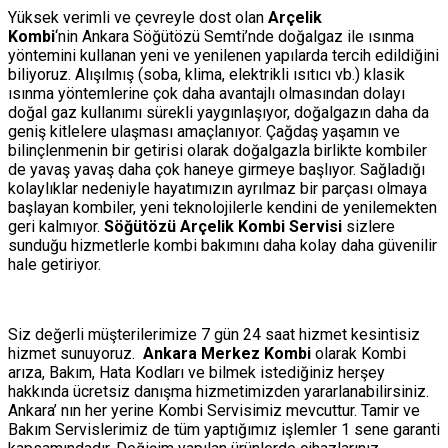
Yüksek verimli ve çevreyle dost olan
Arçelik
Kombi
‘nin Ankara Söğütözü Semti’nde doğalgaz ile ısınma
yöntemini kullanan yeni ve yenilenen yapılarda tercih edildiğini
biliyoruz. Alışılmış (soba, klima, elektrikli ısıtıcı vb.) klasik
ısınma yöntemlerine çok daha avantajlı olmasından dolayı
doğal gaz kullanımı sürekli yaygınlaşıyor, doğalgazın daha da
geniş kitlelere ulaşması amaçlanıyor. Çağdaş yaşamın ve
bilinçlenmenin bir getirisi olarak doğalgazla birlikte kombiler
de yavaş yavaş daha çok haneye girmeye başlıyor. Sağladığı
kolaylıklar nedeniyle hayatımızın ayrılmaz bir parçası olmaya
başlayan kombiler, yeni teknolojilerle kendini de yenilemekten
geri kalmıyor.
Söğütözü Arçelik Kombi Servisi
sizlere
sunduğu hizmetlerle kombi bakımını daha kolay daha güvenilir
hale getiriyor.
Siz değerli müşterilerimize 7 gün 24 saat hizmet kesintisiz
hizmet sunuyoruz.
Ankara Merkez Kombi
olarak Kombi
arıza, Bakım, Hata Kodları ve bilmek istediğiniz herşey
hakkında ücretsiz danışma hizmetimizden yararlanabilirsiniz.
Ankara’ nın her yerine Kombi Servisimiz mevcuttur. Tamir ve
Bakım Servislerimiz de tüm yaptığımız işlemler 1 sene garanti