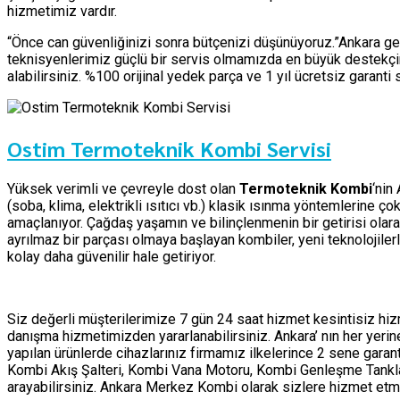
hizmetimiz vardır.
“Önce can güvenliğinizi sonra bütçenizi düşünüyoruz.”Ankara ge
teknisyenlerimiz güçlü bir servis olmamızda en büyük destekçim
alabilirsiniz. %100 orijinal yedek parça ve 1 yıl ücretsiz garant
Ostim Termoteknik Kombi Servisi
Yüksek verimli ve çevreyle dost olan
Termoteknik Kombi
‘nin
(soba, klima, elektrikli ısıtıcı vb.) klasik ısınma yöntemlerine 
amaçlanıyor. Çağdaş yaşamın ve bilinçlenmenin bir getirisi olar
ayrılmaz bir parçası olmaya başlayan kombiler, yeni teknolojile
kolay daha güvenilir hale getiriyor.
Siz değerli müşterilerimize 7 gün 24 saat hizmet kesintisiz h
danışma hizmetimizden yararlanabilirsiniz. Ankara’ nın her yer
yapılan ürünlerde cihazlarınız firmamız ilkelerince 2 sene garan
Kombi Akış Şalteri, Kombi Vana Motoru, Kombi Genleşme Tankları 
arayabilirsiniz. Ankara Merkez Kombi olarak sizlere hizmet 