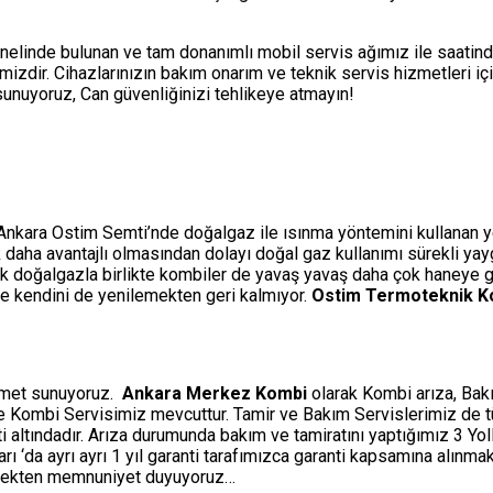
nelinde bulunan ve tam donanımlı mobil servis ağımız ile saatin
izdir. Cihazlarınızın bakım onarım ve teknik servis hizmetleri i
i sunuyoruz, Can güvenliğinizi tehlikeye atmayın!
 Ankara Ostim Semti’nde doğalgaz ile ısınma yöntemini kullanan yen
çok daha avantajlı olmasından dolayı doğal gaz kullanımı sürekli ya
ak doğalgazla birlikte kombiler de yavaş yavaş daha çok haneye gi
rle kendini de yenilemekten geri kalmıyor.
Ostim Termoteknik Ko
izmet sunuyoruz.
Ankara Merkez Kombi
olarak Kombi arıza, Bakı
ine Kombi Servisimiz mevcuttur. Tamir ve Bakım Servislerimiz de 
ti altındadır. Arıza durumunda bakım ve tamiratını yaptığımız 3 Y
‘da ayrı ayrı 1 yıl garanti tarafımızca garanti kapsamına alınmakt
etmekten memnuniyet duyuyoruz…