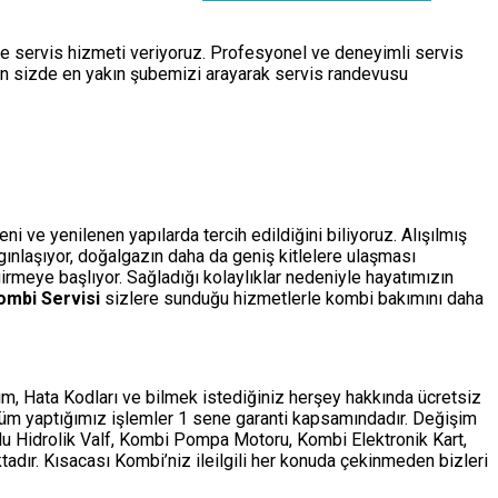
de servis hizmeti veriyoruz. Profesyonel ve deneyimli servis
çin sizde en yakın şubemizi arayarak servis randevusu
i ve yenilenen yapılarda tercih edildiğini biliyoruz. Alışılmış
ygınlaşıyor, doğalgazın daha da geniş kitlelere ulaşması
rmeye başlıyor. Sağladığı kolaylıklar nedeniyle hayatımızın
mbi Servisi
sizlere sunduğu hizmetlerle kombi bakımını daha
m, Hata Kodları ve bilmek istediğiniz herşey hakkında ücretsiz
tüm yaptığımız işlemler 1 sene garanti kapsamındadır. Değişim
ollu Hidrolik Valf, Kombi Pompa Motoru, Kombi Elektronik Kart,
adır. Kısacası Kombi’niz ileilgili her konuda çekinmeden bizleri