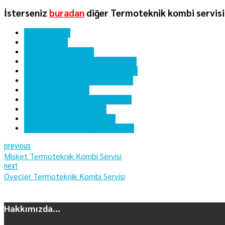
İsterseniz
buradan
diğer Termoteknik kombi servisi 
ankara kombi
ostim kombi
ostim kombi servisi
ostim termoteknik kombi bakımı
ostim termoteknik kombi servisi
ostim termoteknik kombi tamiri
termoteknik kombi
termoteknik kombi hata kodları
termoteknik kombi kartı
termoteknik kombi servisi
termoteknik kombi yedek parça
previous
Misket Termoteknik Kombi Servisi
next
Öveçler Termoteknik Kombi Servisi
Hakkımızda...