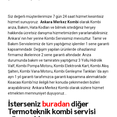
Siz değerli müşterilerimize 7 gün 24 saat hizmet kesintisiz
hizmet sunuyoruz.
Ankara Merkez Kombi
olarak Kombi
arıza, Bakım, Hata Kodları ve bilmek istediğiniz herşey
hakkında ücretsiz danışma hizmetimizden yararlanabilirsiniz.
Ankara’ nın her yerine Kombi Servisimiz mevcuttur. Tamir ve
Bakım Servislerimiz de tüm yaptığımız işlemler 1 sene garanti
kapsamındadır. Değişim yapılan ürünlerde cihazlarınız
firmamız ilkelerince 2 sene garanti altındadır. Arıza
durumunda bakım ve tamiratını yaptığımız 3 Yollu Hidrolik
Valf, Kombi Pompa Motoru, Kombi Elektronik Kart, Kombi Akış
Şalteri, Kombi Vana Motoru, Kombi Genleşme Tankları ‘da ayrı
ayrı 1 yıl garanti tarafımızca garanti kapsamına alınmaktadır.
Kısacası Kombi’niz ileilgili her konuda çekinmeden bizleri
arayabilirsiniz. Ankara Merkez Kombi olarak sizlere hizmet
etmekten memnuniyet duyuyoruz…
İsterseniz
buradan
diğer
Termoteknik kombi servisi